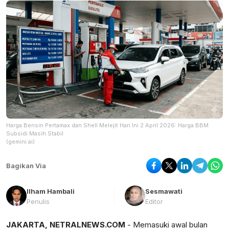
Harga Bensin Pertamax dan Shell Melejit Hari Ini 2 April 2026: Harga BBM
Subsidi Masih Stabil
(gemini ai)
Bagikan Via
Ilham Hambali
Sesmawati
Penulis
Editor
JAKARTA, NETRALNEWS.COM
- Memasuki awal bulan