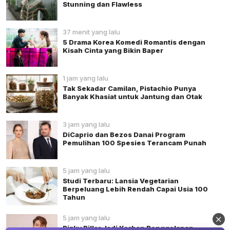
Stunning dan Flawless
37 menit yang lalu
5 Drama Korea Komedi Romantis dengan
Kisah Cinta yang Bikin Baper
1 jam yang lalu
Tak Sekadar Camilan, Pistachio Punya
Banyak Khasiat untuk Jantung dan Otak
3 jam yang lalu
DiCaprio dan Bezos Danai Program
Pemulihan 100 Spesies Terancam Punah
5 jam yang lalu
Studi Terbaru: Lansia Vegetarian
Berpeluang Lebih Rendah Capai Usia 100
Tahun
5 jam yang lalu
Rizky Billar Jadi Korban Penggelapan