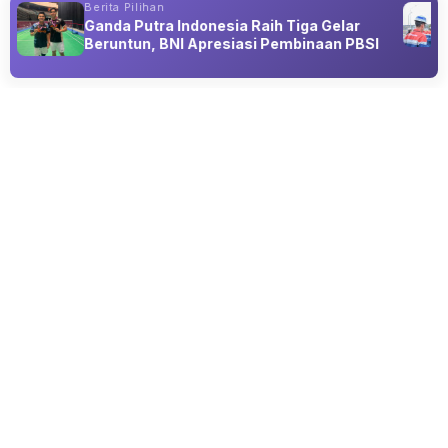
Berita Pilihan
Rp3,1 Miliar, Uang Lesti Kejora dan Anak
Ganda Putra Indonesia Raih Tiga Gelar
Ikut Raib
Beruntun, BNI Apresiasi Pembinaan PBSI
Advertisement
GAYA HIDUP
Kenakan Kebaya, Nashwa Salwa Tampil
Stunning dan Flawless
07 Aug 2026 15:15
Cewek super kece dan berprestasi asal Bandung bernama
Nashwa Salwa Putri Sanjaya