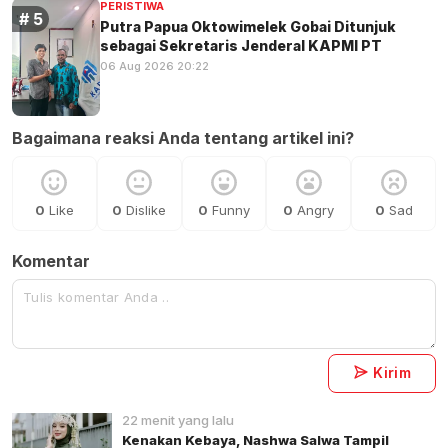
PERISTIWA
Putra Papua Oktowimelek Gobai Ditunjuk
sebagai Sekretaris Jenderal KAPMI PT
06 Aug 2026 20:22
Bagaimana reaksi Anda tentang artikel ini?
0
Like
0
Dislike
0
Funny
0
Angry
0
Sad
Komentar
Kirim
22 menit yang lalu
Kenakan Kebaya, Nashwa Salwa Tampil