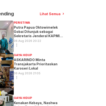
ending
Lihat Semua
PERISTIWA
Putra Papua Oktowimelek
Gobai Ditunjuk sebagai
Sekretaris Jenderal KAPMI
PT
06 Aug 2026 20:22
GAYA HIDUP
ASKARINDO Minta
Transjakarta Prioritaskan
Karoseri Lokal
06 Aug 2026 21:05
GAYA HIDUP
Kenakan Kebaya, Nashwa