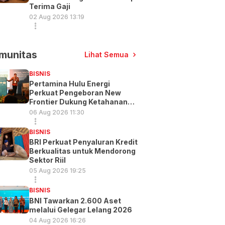
Terima Gaji
02 Aug 2026 13:19
munitas
Lihat Semua
BISNIS
Pertamina Hulu Energi
Perkuat Pengeboran New
Frontier Dukung Ketahanan
Energi
06 Aug 2026 11:30
BISNIS
BRI Perkuat Penyaluran Kredit
Berkualitas untuk Mendorong
Sektor Riil
05 Aug 2026 19:25
BISNIS
BNI Tawarkan 2.600 Aset
melalui Gelegar Lelang 2026
04 Aug 2026 16:26