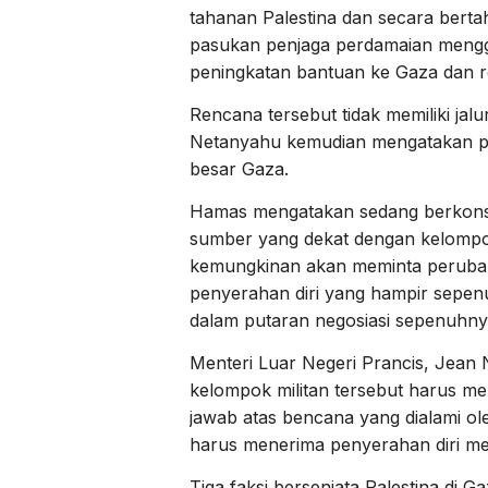
tahanan Palestina dan secara bert
pasukan penjaga perdamaian mengg
peningkatan bantuan ke Gaza dan r
Rencana tersebut tidak memiliki jal
Netanyahu kemudian mengatakan pas
besar Gaza.
Hamas mengatakan sedang berkonsul
sumber yang dekat dengan kelomp
kemungkinan akan meminta peruba
penyerahan diri yang hampir sepenu
dalam putaran negosiasi sepenuhny
Menteri Luar Negeri Prancis, Jean
kelompok militan tersebut harus m
jawab atas bencana yang dialami ol
harus menerima penyerahan diri me
Tiga faksi bersenjata Palestina di 