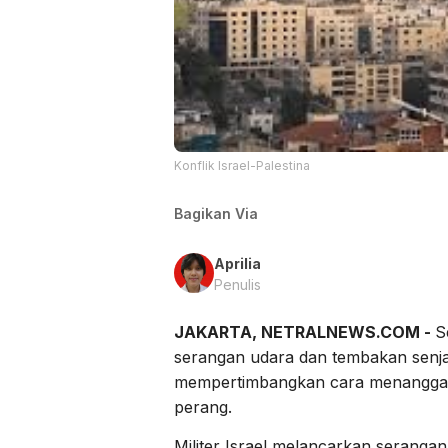
Konflik Israel-Palestina
Bagikan Via
Aprilia
Penulis
JAKARTA, NETRALNEWS.COM -
S
serangan udara dan tembakan senja
mempertimbangkan cara menanggap
perang.
Militer Israel melancarkan serangan