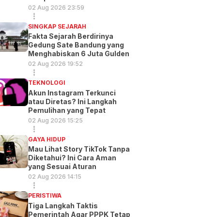
02 Aug 2026 23:59
SINGKAP SEJARAH
Fakta Sejarah Berdirinya
Gedung Sate Bandung yang
Menghabiskan 6 Juta Gulden
02 Aug 2026 19:52
TEKNOLOGI
Akun Instagram Terkunci
atau Diretas? Ini Langkah
Pemulihan yang Tepat
02 Aug 2026 15:25
GAYA HIDUP
Mau Lihat Story TikTok Tanpa
Diketahui? Ini Cara Aman
yang Sesuai Aturan
02 Aug 2026 14:15
PERISTIWA
Tiga Langkah Taktis
Pemerintah Agar PPPK Tetap