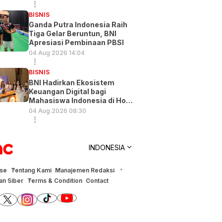
BISNIS
Ganda Putra Indonesia Raih
Tiga Gelar Beruntun, BNI
Apresiasi Pembinaan PBSI
04 Aug 2026 14:04
BISNIS
BNI Hadirkan Ekosistem
Keuangan Digital bagi
Mahasiswa Indonesia di Hong
Kong
04 Aug 2026 08:30
INDONESIA
ise
Tentang Kami
Manajemen Redaksi
n Siber
Terms & Condition
Contact