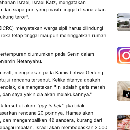
tahanan Israel, Israel Katz, mengatakan
a dan siapa pun yang masih tinggal di sana akan
ukung teror".
(ICRC) menyatakan warga sipil harus dilindungi
mereka tetap tinggal maupun meninggalkan rumah
pertempuran diumumkan pada Senin dalam
enjamin Netanyahu.
 Leavitt, mengatakan pada Kamis bahwa Gedung
ui rencana tersebut. Ketika ditanya apakah
nolak, dia mengatakan "Ini adalah garis merah
S, dan saya yakin dia akan melakukannya."
 tersebut akan
"pay in hell"
jika tidak
asarkan rencana 20 poinnya, Hamas akan
ik, dan mengembalikan 48 sandera, kurang dari
Sebagai imbalan, Israel akan membebaskan 2.000