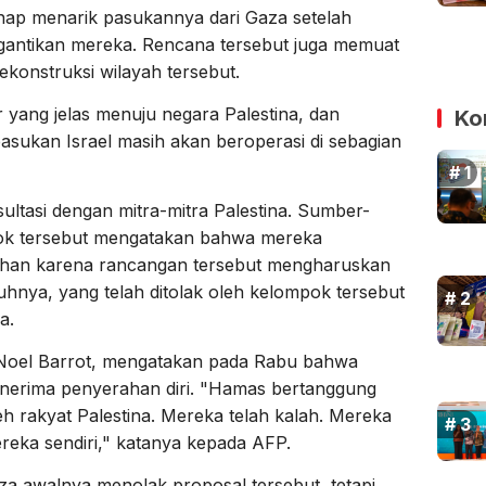
ahap menarik pasukannya dari Gaza setelah
antikan mereka. Rencana tersebut juga memuat
ekonstruksi wilayah tersebut.
ur yang jelas menuju negara Palestina, dan
Ko
ukan Israel masih akan beroperasi di sebagian
tasi dengan mitra-mitra Palestina. Sumber-
ok tersebut mengatakan bahwa mereka
han karena rancangan tersebut mengharuskan
hnya, yang telah ditolak oleh kelompok tersebut
a.
 Noel Barrot, mengatakan pada Rabu bahwa
enerima penyerahan diri. "Hamas bertanggung
eh rakyat Palestina. Mereka telah kalah. Mereka
reka sendiri," katanya kepada AFP.
Gaza awalnya menolak proposal tersebut, tetapi