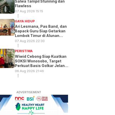
Salwa Tampil Stunning dan
Flawless
07 Aug 2026 15:15
GAYA HIDUP
Ari Lesmana, Pas Band, dan
Bapack Guru Siap Getarkan
Lombok Timur di Alunan
Music Exp
07 Aug 2026 22:30
PERISTIWA
Wiwid Cebong Siap Kuatkan
SOKSI Wonosobo, Target
Perkuat Basis Golkar Jelang
Pemilu 2029
06 Aug 2026 21:46
ADVERTISEMENT