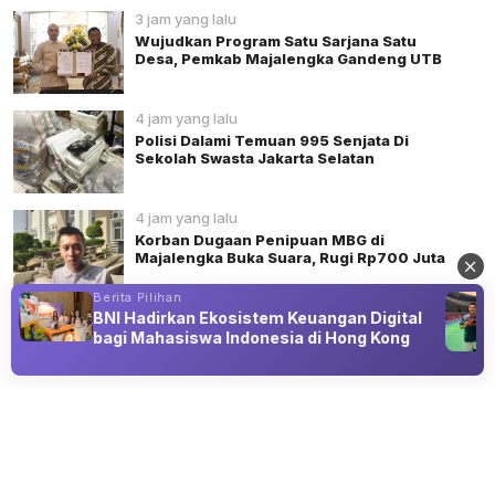
3 jam yang lalu
Wujudkan Program Satu Sarjana Satu
Desa, Pemkab Majalengka Gandeng UTB
4 jam yang lalu
Polisi Dalami Temuan 995 Senjata Di
Sekolah Swasta Jakarta Selatan
4 jam yang lalu
Korban Dugaan Penipuan MBG di
Majalengka Buka Suara, Rugi Rp700 Juta
Berita Pilihan
BNI Hadirkan Ekosistem Keuangan Digital
bagi Mahasiswa Indonesia di Hong Kong
Advertisement
PERISTIWA
Polda Metro Jaya: Dari 996 Senjata di