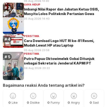
05 Aug 2026 13:30
GAYA HIDUP
Imbangi Nilai Rapor dan Jabatan Ketua OSIS,
Masyita Lolos Politeknik Pertanian Gowa
05 Aug 2026 14:40
PERISTIWA
Cara Download Logo HUT RI ke-81 Resmi,
Mudah Lewat HP atau Laptop
05 Aug 2026 23:58
PERISTIWA
Putra Papua Oktowimelek Gobai Ditunjuk
sebagai Sekretaris Jenderal KAPMI PT
06 Aug 2026 20:22
Bagaimana reaksi Anda tentang artikel ini?
0
Like
0
Dislike
0
Funny
0
Angry
0
Sad