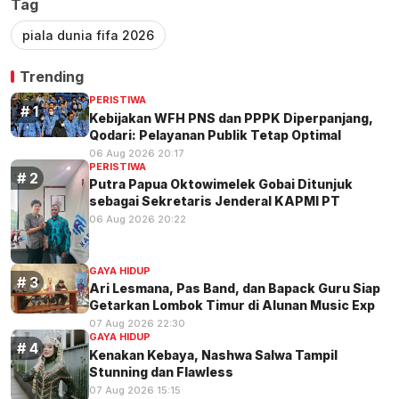
Tag
piala dunia fifa 2026
Trending
PERISTIWA
Kebijakan WFH PNS dan PPPK Diperpanjang,
Qodari: Pelayanan Publik Tetap Optimal
06 Aug 2026 20:17
PERISTIWA
Putra Papua Oktowimelek Gobai Ditunjuk
sebagai Sekretaris Jenderal KAPMI PT
06 Aug 2026 20:22
GAYA HIDUP
Ari Lesmana, Pas Band, dan Bapack Guru Siap
Getarkan Lombok Timur di Alunan Music Exp
07 Aug 2026 22:30
GAYA HIDUP
Kenakan Kebaya, Nashwa Salwa Tampil
Stunning dan Flawless
07 Aug 2026 15:15