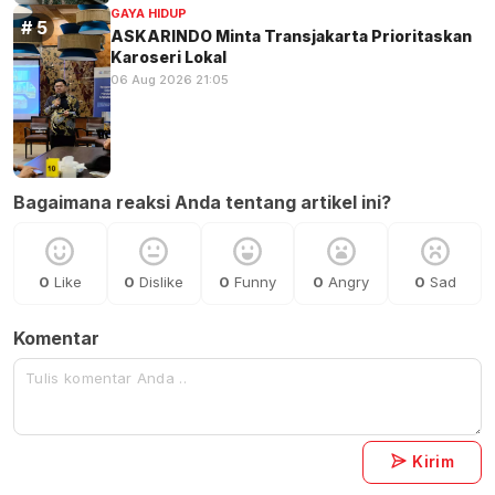
GAYA HIDUP
ASKARINDO Minta Transjakarta Prioritaskan
Karoseri Lokal
06 Aug 2026 21:05
Bagaimana reaksi Anda tentang artikel ini?
0
Like
0
Dislike
0
Funny
0
Angry
0
Sad
Komentar
Kirim