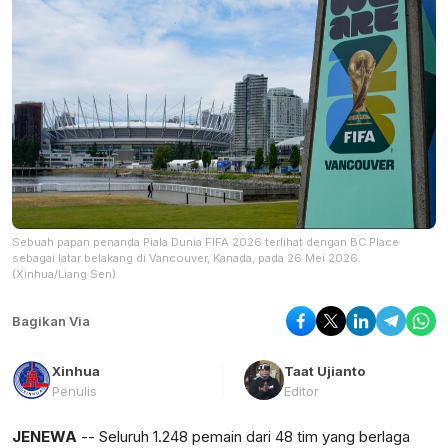
Sebuah papan penanda Piala Dunia FIFA 2026 terlihat dengan BC Place
sebagai latar belakang di Vancouver, Kanada, pada 26 Mei 2026.
(Xinhua/Liang Sen)
Bagikan Via
Xinhua
Taat Ujianto
Penulis
Editor
JENEWA
-- Seluruh 1.248 pemain dari 48 tim yang berlaga