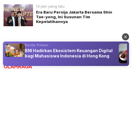
13 jam yang lalu
Era Baru Persija Jakarta Bersama Shin
Tae-yong, Ini Susunan Tim
Kepelatihannya
Berita Pilihan
BNI Hadirkan Ekosistem Keuangan Digital
Advertisement
bagi Mahasiswa Indonesia di Hong Kong
OLAHRAGA
Arsenal Datangkan Bruno Guimaraes
dari Newcastle, Nilai Transfer Rp1,8
Triliun
08 Aug 2026 20:30
Awal tantangan baru bersama Arsenal pada musim
2026/2027.