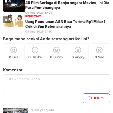
48 Film Berlaga di Banjarnegara Movies, Ini Dia
Para Pemenangnya
09 Aug 2026 10:01
PERISTIWA
Uang Pensiunan ASN Bisa Terima Rp1 Miliar?
Cek di Sini Kebenarannya
09 Aug 2026 21:30
Bagaimana reaksi Anda tentang artikel ini?
0
Like
0
Dislike
0
Funny
0
Angry
0
Sad
Komentar
Kirim
3 jam yang lalu