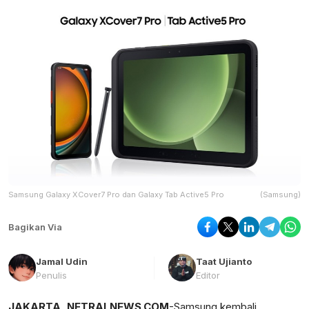
Samsung Galaxy XCover7 Pro dan Galaxy Tab Active5 Pro
(Samsung)
Bagikan Via
Jamal Udin
Taat Ujianto
Penulis
Editor
JAKARTA, NETRALNEWS.COM
-Samsung kembali