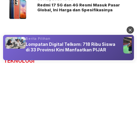
Redmi 17 5G dan 4G Resmi Masuk Pasar
Global, Ini Harga dan Spesifikasinya
Berita Pilihan
Lompatan Digital Telkom: 718 Ribu Siswa
Advertisement
di 33 Provinsi Kini Manfaatkan PIJAR
TEKNOLOGI
Teknologi Digital Ubah Wajah Industri
Printing
10 Aug 2026 13:30
Digital printing, otomatisasi, QR code, dan AR mendorong
transformasi industri percetakan.