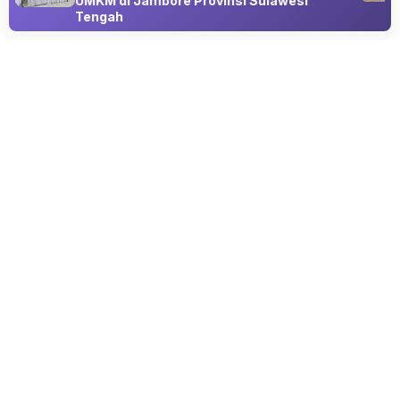
UMKM di Jambore Provinsi Sulawesi
Tengah
Advertisement
PERISTIWA
KKN Universitas Islam Negeri Sunan
Ampel Aktif Mengajar Madrasah di
Desa Sukowono
06 Aug 2026 23:23
Program KKN Universitas Islam Negeri Sunan Ampel
Surabaya Kelompok 208