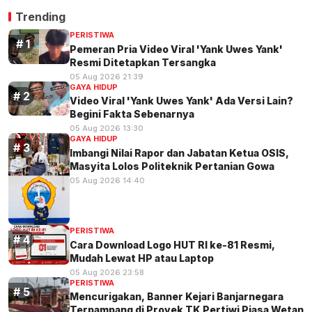
Trending
PERISTIWA
Pemeran Pria Video Viral 'Yank Uwes Yank'
Resmi Ditetapkan Tersangka
05 Aug 2026 21:39
GAYA HIDUP
Video Viral 'Yank Uwes Yank' Ada Versi Lain?
Begini Fakta Sebenarnya
05 Aug 2026 13:30
GAYA HIDUP
Imbangi Nilai Rapor dan Jabatan Ketua OSIS,
Masyita Lolos Politeknik Pertanian Gowa
05 Aug 2026 14:40
PERISTIWA
Cara Download Logo HUT RI ke-81 Resmi,
Mudah Lewat HP atau Laptop
05 Aug 2026 23:58
PERISTIWA
Mencurigakan, Banner Kejari Banjarnegara
Terpampang di Proyek TK Pertiwi Piasa Wetan