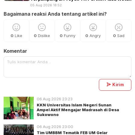
05 Aug 2026 18:52
Bagaimana reaksi Anda tentang artikel ini?
0
Like
0
Dislike
0
Funny
0
Angry
0
Sad
Komentar
Kirim
06 Aug 2026 23:23
KKN Universitas Islam Negeri Sunan
Ampel Aktif Mengajar Madrasah di Desa
Sukowono
06 Aug 2026 23:00
Tim UMBBM Tematik FEB UM Gelar