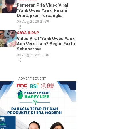
Pemeran Pria Video Viral
'Yank Uwes Yank' Resmi
Ditetapkan Tersangka
05 Aug 2026 21:39
GAYA HIDUP
Video Viral 'Yank Uwes Yank'
Ada Versi Lain? Begini Fakta
Sebenarnya
05 Aug 2026 13:30
ADVERTISEMENT