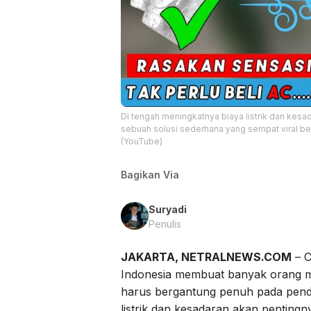
Di tengah meningkatnya biaya listrik dan kesa
sebuah solusi sederhana yang sempat viral be
(YouTube)
Bagikan Via
Suryadi
Penulis
JAKARTA, NETRALNEWS.COM
– C
Indonesia membuat banyak orang me
harus bergantung penuh pada pendi
listrik dan kesadaran akan penting