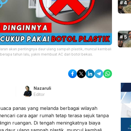
daran akan pentingnya daur ulang sampah plastik, muncul kembali
berapa tahun lalu, yakni membuat AC dari botol bekas.
Nazaruli
Editor
uaca panas yang melanda berbagai wilayah
ncari cara agar rumah tetap terasa sejuk tanpa
ngin ruangan. Di tengah meningkatnya biaya
nya daur ulang sampah plastik, muncul kembali