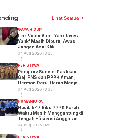
ending
Lihat Semua
GAYA HIDUP
Link Video Viral 'Yank Uwes
Yank' Masih Diburu, Awas
Jangan Asal Klik
04 Aug 2026 13:20
PERISTIWA
Pemprov Sumsel Pastikan
Gaji PNS dan PPPK Aman,
Herman Deru: Harus Menjadi
Prioritas
04 Aug 2026 18:30
HUMANIORA
Nasib 947 Ribu PPPK Paruh
Waktu Masih Menggantung di
Tengah Efisiensi Anggaran
04 Aug 2026 11:50
PERISTIWA