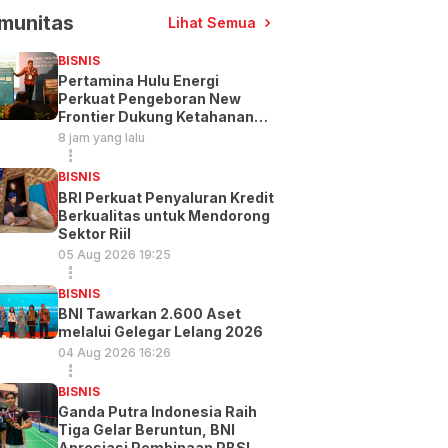
munitas
Lihat Semua
BISNIS
Pertamina Hulu Energi
Perkuat Pengeboran New
Frontier Dukung Ketahanan
Energi
8 jam yang lalu
BISNIS
BRI Perkuat Penyaluran Kredit
Berkualitas untuk Mendorong
Sektor Riil
05 Aug 2026 19:25
BISNIS
BNI Tawarkan 2.600 Aset
melalui Gelegar Lelang 2026
04 Aug 2026 16:26
BISNIS
Ganda Putra Indonesia Raih
Tiga Gelar Beruntun, BNI
Apresiasi Pembinaan PBSI