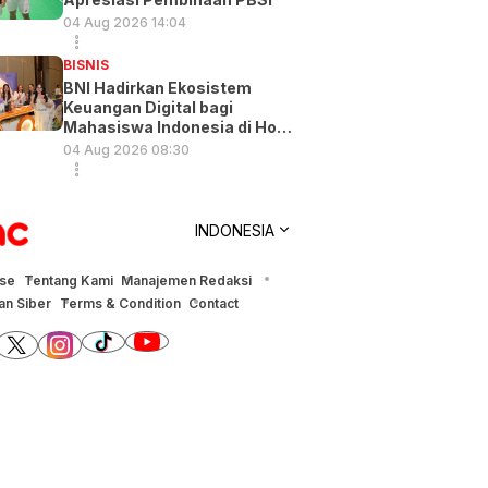
04 Aug 2026 14:04
BISNIS
BNI Hadirkan Ekosistem
Keuangan Digital bagi
Mahasiswa Indonesia di Hong
Kong
04 Aug 2026 08:30
INDONESIA
ise
Tentang Kami
Manajemen Redaksi
n Siber
Terms & Condition
Contact