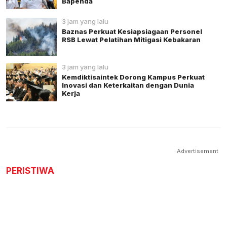
Bapenda
3 jam yang lalu
Baznas Perkuat Kesiapsiagaan Personel
RSB Lewat Pelatihan Mitigasi Kebakaran
3 jam yang lalu
Kemdiktisaintek Dorong Kampus Perkuat
Inovasi dan Keterkaitan dengan Dunia
Kerja
Advertisement
PERISTIWA
KPK Geledah 15 Lokasi Kasus Bupati
Pemalang, Sita Dokumen hingga
Rekaman CCTV