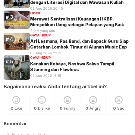
dengan Literasi Digital dan Wawasan Kuliah
08 Aug 2026 20:45
OPINI
Merawat Sentralisasi Keuangan HKBP,
Menjadikan Uang sebagai Pelayan yang Baik
4 jam yang lalu
GAYA HIDUP
Ari Lesmana, Pas Band, dan Bapack Guru Siap
Getarkan Lombok Timur di Alunan Music Exp
07 Aug 2026 22:30
GAYA HIDUP
Kenakan Kebaya, Nashwa Salwa Tampil
Stunning dan Flawless
07 Aug 2026 15:15
Bagaimana reaksi Anda tentang artikel ini?
0
Like
0
Dislike
0
Funny
0
Angry
0
Sad
Komentar