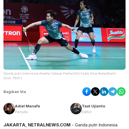
Ganda putri Indonesia Amallia Cahaya Pratiwi/Siti Fadia Silva Ramadhanti
(Dok. PBSI )
Bagikan Via
Adiel Manafe
Taat Ujianto
Penulis
Editor
JAKARTA, NETRALNEWS.COM
- Ganda putri Indonesia