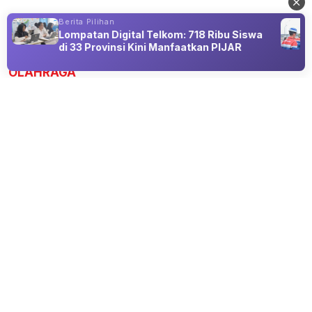
Berita Pilihan
Lompatan Digital Telkom: 718 Ribu Siswa
Advertisement
di 33 Provinsi Kini Manfaatkan PIJAR
OLAHRAGA
Arsenal Datangkan Bruno Guimaraes
dari Newcastle, Nilai Transfer Rp1,8
Triliun
08 Aug 2026 20:30
Awal tantangan baru bersama Arsenal pada musim
2026/2027.