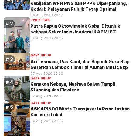
Kebijakan WFH PNS dan PPPK Diperpanjang,
Qodari: Pelayanan Publik Tetap Optimal
06 Aug 2026 20:17
PERISTIWA
Putra Papua Oktowimelek Gobai Ditunjuk
sebagai Sekretaris Jenderal KAPMI PT
06 Aug 2026 20:22
GAYA HIDUP
Ari Lesmana, Pas Band, dan Bapack Guru Siap
Getarkan Lombok Timur di Alunan Music Exp
07 Aug 2026 22:30
GAYA HIDUP
Kenakan Kebaya, Nashwa Salwa Tampil
Stunning dan Flawless
07 Aug 2026 15:15
GAYA HIDUP
ASKARINDO Minta Transjakarta Prioritaskan
Karoseri Lokal
06 Aug 2026 21:05