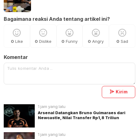
Bagaimana reaksi Anda tentang artikel ini?
0
Like
0
Dislike
0
Funny
0
Angry
0
Sad
Komentar
Kirim
1 jam yang lalu
Arsenal Datangkan Bruno Guimaraes dari
Newcastle, Nilai Transfer Rp1,8 Triliun
1 jam yang lalu