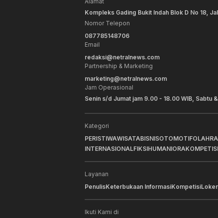
Alamat
Kompleks Gading Bukit Indah Blok D No 18, Ja
Nomor Telepon
087785148706
Email
redaksi@netralnews.com
Partnership & Marketing
marketing@netralnews.com
Jam Operasional
Senin s/d Jumat jam 9.00 - 18.00 WIB, Sabtu &
Kategori
PERISTIWA
WISATA
BISNIS
OTOMOTIF
OLAHR
INTERNASIONAL
FIKSI
HUMANIORA
KOMPETIS
Layanan
Penulis
Keterbukaan Informasi
Kompetisi
Loker
Ikuti Kami di