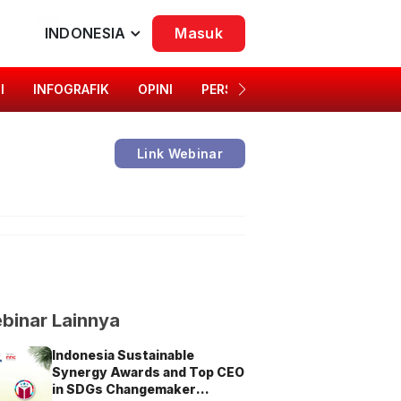
INDONESIA
Masuk
I
INFOGRAFIK
OPINI
PERSONA
SINGKAP BUDAYA
Link Webinar
binar Lainnya
Indonesia Sustainable
Synergy Awards and Top CEO
in SDGs Changemaker