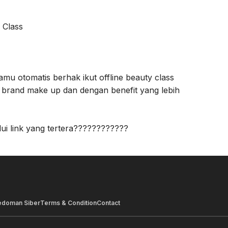
 Class
amu otomatis berhak ikut offline beauty class
a brand make up dan dengan benefit yang lebih
lui link yang tertera????????????
edoman Siber
Terms & Condition
Contact