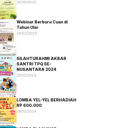
Awards 2025
30/10/2025
Webinar Berburu Cuan di
Tahun Ular
26/02/2025
SILAHTURAHMI AKBAR
SANTRI TPQ SE-
NUSANTARA 2024
25/12/2024
LOMBA YEL-YEL BERHADIAH
RP 600.000
28/12/2024