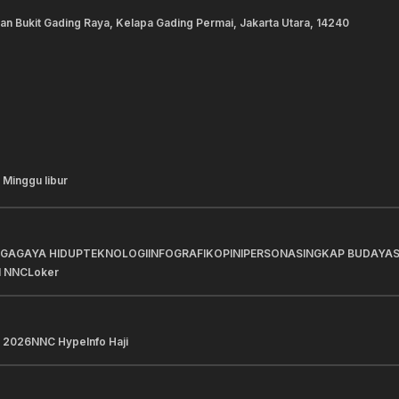
lan Bukit Gading Raya, Kelapa Gading Permai, Jakarta Utara, 14240
 Minggu libur
AGA
GAYA HIDUP
TEKNOLOGI
INFOGRAFIK
OPINI
PERSONA
SINGKAP BUDAYA
I NNC
Loker
 2026
NNC Hype
Info Haji