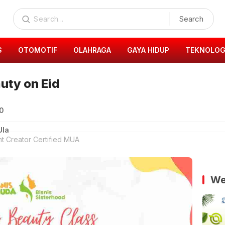
Search
S
OTOMOTIF
OLAHRAGA
GAYA HIDUP
TEKNOLOG
uty on Eid
00
Ula
t Creator Certified MUA
We