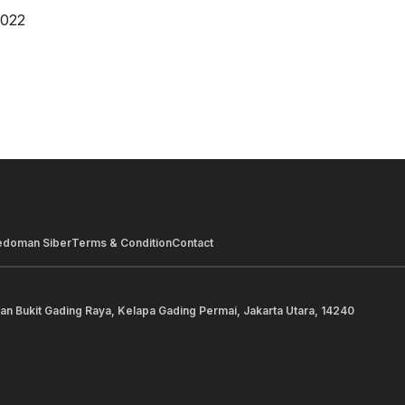
2022
edoman Siber
Terms & Condition
Contact
lan Bukit Gading Raya, Kelapa Gading Permai, Jakarta Utara, 14240