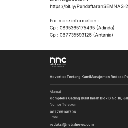
https://bit.ly/PendaftaranSEMNAS-
For more information :
Cp : 0895365175495 (Adinda)
Cp : 087735593126 (Antania)
Advertise
Tentang Kami
Manajemen Redaksi
P
Alamat
Kompleks Gading Bukit Indah Blok D No 18, Ja
Nomor Telepon
087785148706
Email
redaksi@netralnews.com