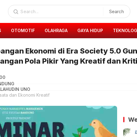
Search
S
OTOMOTIF
OLAHRAGA
GAYA HIDUP
TEKNOLOG
ngan Ekonomi di Era Society 5.0 Gu
gan Pola Pikir Yang Kreatif dan Krit
.00
ANDUNG
ALAHUDIN UNO
isata dan Ekonomi Kreatif
We