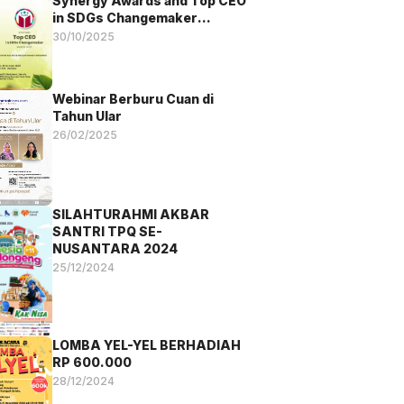
Synergy Awards and Top CEO
in SDGs Changemaker
Awards 2025
30/10/2025
Webinar Berburu Cuan di
Tahun Ular
26/02/2025
SILAHTURAHMI AKBAR
SANTRI TPQ SE-
NUSANTARA 2024
25/12/2024
LOMBA YEL-YEL BERHADIAH
RP 600.000
28/12/2024