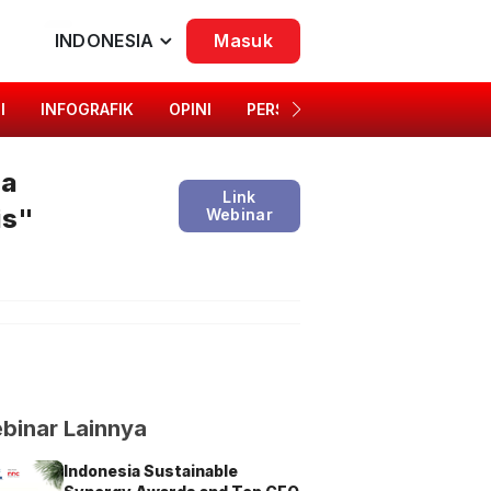
INDONESIA
Masuk
I
INFOGRAFIK
OPINI
PERSONA
SINGKAP BUDAYA
na
Link
is"
Webinar
binar Lainnya
Indonesia Sustainable