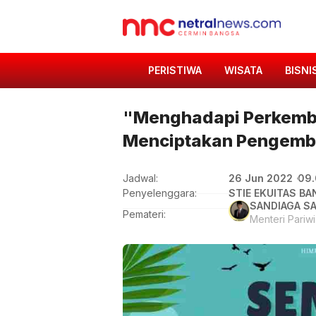
PERISTIWA
WISATA
BISNI
"Menghadapi Perkemba
Menciptakan Pengemban
26 Jun 2022
09
Jadwal:
Penyelenggara:
STIE EKUITAS B
SANDIAGA S
Pemateri:
Menteri Pariw