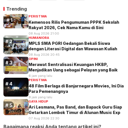
Trending
PERISTIWA
Kemensos Rilis Pengumuman PPPK Sekolah
Rakyat 2026, Cek Nama Kamu di Sini
08 Aug 2026 21:00
HUMANIORA
MPLS SMA PGRI Gedangan Bekali Siswa
dengan Literasi Digital dan Wawasan Kuliah
08 Aug 2026 20:45
OPINI
Merawat Sentralisasi Keuangan HKBP,
Menjadikan Uang sebagai Pelayan yang Baik
6 jam yang lalu
PERISTIWA
48 Film Berlaga di Banjarnegara Movies, Ini Dia
Para Pemenangnya
9 jam yang lalu
GAYA HIDUP
Ari Lesmana, Pas Band, dan Bapack Guru Siap
Getarkan Lombok Timur di Alunan Music Exp
07 Aug 2026 22:30
Bagaimana reaksi Anda tentang artikel ini?