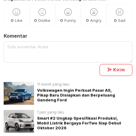
0
Like
0
Dislike
0
Funny
0
Angry
0
Sad
Komentar
Kirim
11 menit yang lalu
Volkswagen Ingin Perkuat Pasar AS,
Pikap Baru Disiapkan dan Berpeluang
Gandeng Ford
1 jam yang lalu
Smart #2 Ungkap Spesifikasi Produksi,
Mobil Listrik Bergaya ForTwo Siap Debut
Oktober 2026