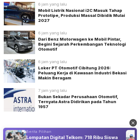
6 jam yang lalu
Mobil Listrik Nasional i2C Masuk Tahap
Prototipe, Produksi Massal Dibidik Mulai
2027
6 jam yang lalu
Dari Benz Motorwagen ke Mobil Pintar,
Begini Sejarah Perkembangan Teknologi
Otomotif
6 jam yang lalu
Loker PT Otomotif Cibitung 2026:
Peluang Kerja di Kawasan Industri Bekasi
Makin Beragam
7 jam yang lalu
Bukan Sekadar Perusahaan Otomotif,
Ternyata Astra Didirikan pada Tahun
1957
Berita Pilihan
Lompatan Digital Telkom: 718 Ribu Siswa