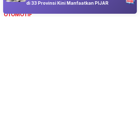
Advertisement
di 33 Provinsi Kini Manfaatkan PIJAR
OTOMOTIF
Volkswagen Ingin Perkuat Pasar AS,
Pikap Baru Disiapkan dan Berpeluang
Gandeng Ford
09 Aug 2026 19:00
Produksi Ditargetkan di Chattanooga