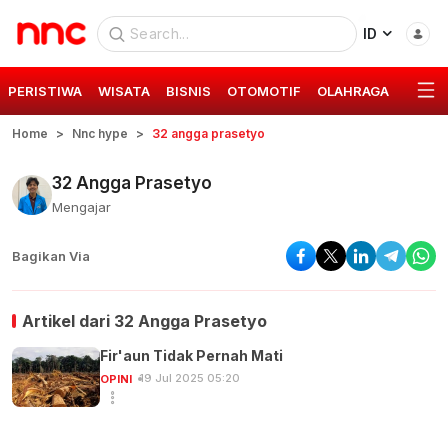
ID
PERISTIWA
WISATA
BISNIS
OTOMOTIF
OLAHRAGA
GAYA 
Home
Nnc hype
32 angga prasetyo
32 Angga Prasetyo
Mengajar
Bagikan Via
Artikel dari
32 Angga Prasetyo
Fir'aun Tidak Pernah Mati
19 Jul 2025 05:20
OPINI