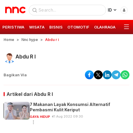
ID
PERISTIWA
WISATA
BISNIS
OTOMOTIF
OLAHRAGA
GAYA 
Home
Nnc hype
Abdu r i
Abdu R I
Bagikan Via
Artikel dari
Abdu R I
7 Makanan Layak Konsumsi Alternatif
Pembasmi Kulit Keriput
11 Aug 2022 09:30
GAYA HIDUP