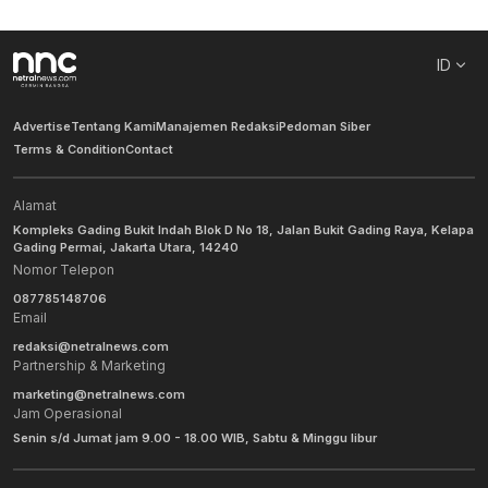
ID
Advertise
Tentang Kami
Manajemen Redaksi
Pedoman Siber
Terms & Condition
Contact
Alamat
Kompleks Gading Bukit Indah Blok D No 18, Jalan Bukit Gading Raya, Kelapa
Gading Permai, Jakarta Utara, 14240
Nomor Telepon
087785148706
Email
redaksi@netralnews.com
Partnership & Marketing
marketing@netralnews.com
Jam Operasional
Senin s/d Jumat jam 9.00 - 18.00 WIB, Sabtu & Minggu libur