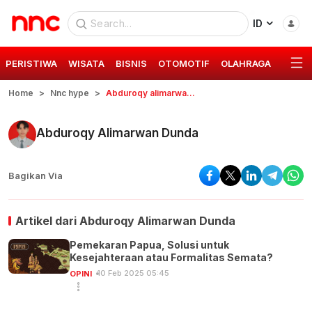
ID
PERISTIWA
WISATA
BISNIS
OTOMOTIF
OLAHRAGA
GAYA 
Home
Nnc hype
Abduroqy alimarwan dunda
Abduroqy Alimarwan Dunda
Bagikan Via
Artikel dari
Abduroqy Alimarwan Dunda
Pemekaran Papua, Solusi untuk
Kesejahteraan atau Formalitas Semata?
10 Feb 2025 05:45
OPINI