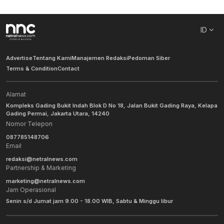
ID
Advertise
Tentang Kami
Manajemen Redaksi
Pedoman Siber
Terms & Condition
Contact
Alamat
Kompleks Gading Bukit Indah Blok D No 18, Jalan Bukit Gading Raya, Kelapa
Gading Permai, Jakarta Utara, 14240
Nomor Telepon
087785148706
Email
redaksi@netralnews.com
Partnership & Marketing
marketing@netralnews.com
Jam Operasional
Senin s/d Jumat jam 9.00 - 18.00 WIB, Sabtu & Minggu libur