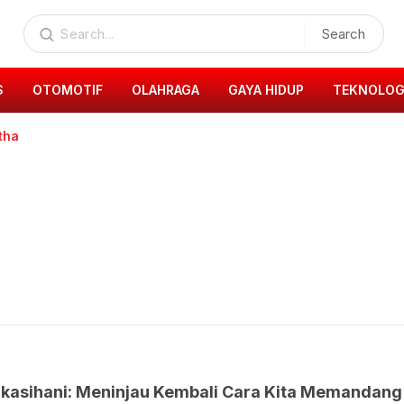
Search
S
OTOMOTIF
OLAHRAGA
GAYA HIDUP
TEKNOLOG
itha
ikasihani: Meninjau Kembali Cara Kita Memandang 