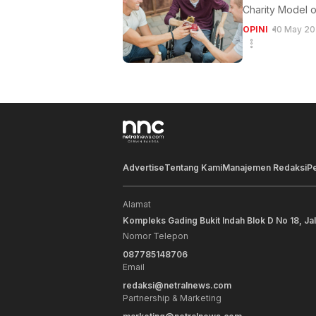
Charity Model of
OPINI
10 May 20
Advertise
Tentang Kami
Manajemen Redaksi
P
Alamat
Kompleks Gading Bukit Indah Blok D No 18, Ja
Nomor Telepon
087785148706
Email
redaksi@netralnews.com
Partnership & Marketing