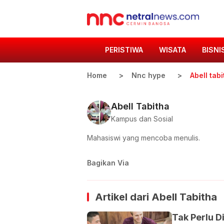
PERISTIWA
WISATA
BISNI
Home
Nnc hype
Abell tab
Abell Tabitha
Kampus dan Sosial
Mahasiswi yang mencoba menulis.
Bagikan Via
Artikel dari
Abell Tabitha
Tak Perlu D