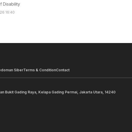
 Disability
26 16:40
edoman Siber
Terms & Condition
Contact
lan Bukit Gading Raya, Kelapa Gading Permai, Jakarta Utara, 14240