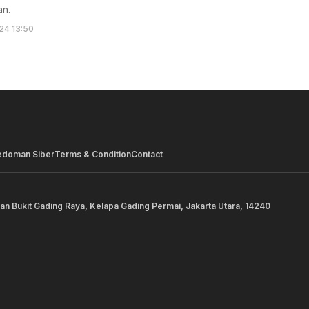
an.
24 13:50
edoman Siber
Terms & Condition
Contact
lan Bukit Gading Raya, Kelapa Gading Permai, Jakarta Utara, 14240