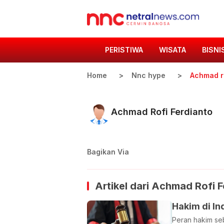
PERISTIWA
WISATA
BISNI
Home
Nnc hype
Achmad ro
Achmad Rofi Ferdianto
Bagikan Via
Artikel dari
Achmad Rofi F
Hakim di In
Peran hakim se