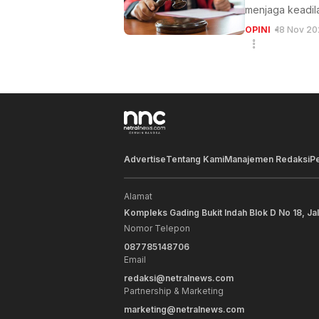
menjaga keadil
OPINI
18 Nov 20
Advertise
Tentang Kami
Manajemen Redaksi
P
Alamat
Kompleks Gading Bukit Indah Blok D No 18, Ja
Nomor Telepon
087785148706
Email
redaksi@netralnews.com
Partnership & Marketing
marketing@netralnews.com