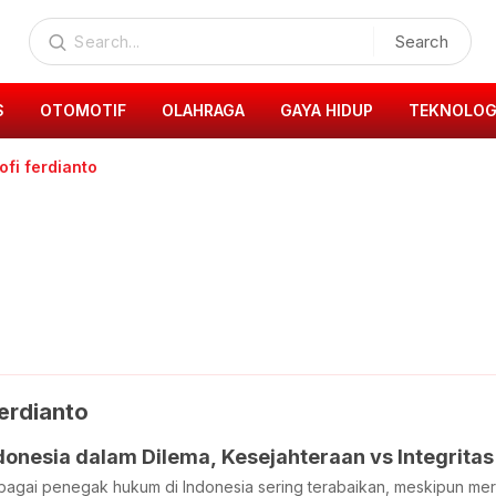
Search
S
OTOMOTIF
OLAHRAGA
GAYA HIDUP
TEKNOLOG
fi ferdianto
erdianto
donesia dalam Dilema, Kesejahteraan vs Integritas
bagai penegak hukum di Indonesia sering terabaikan, meskipun m