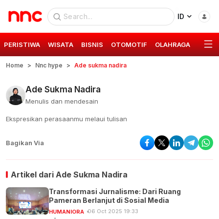
ID
PERISTIWA
WISATA
BISNIS
OTOMOTIF
OLAHRAGA
GAYA 
Home
Nnc hype
Ade sukma nadira
Ade Sukma Nadira
Menulis dan mendesain
Ekspresikan perasaanmu melaui tulisan
Bagikan Via
Artikel dari
Ade Sukma Nadira
Transformasi Jurnalisme: Dari Ruang
Pameran Berlanjut di Sosial Media
06 Oct 2025 19:33
HUMANIORA