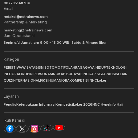
087785148706
Email
redaksi@netralnews.com
Partnership & Marketing
marketing@netralnews.com
Jam Operasional
Senin s/d Jumat jam 9.00 - 18.00 WIB, Sabtu & Minggu libur
Kategori
PERISTIWA
WISATA
BISNIS
OTOMOTIF
OLAHRAGA
GAYA HIDUP
TEKNOLOGI
INFOGRAFIK
OPINI
PERSONA
SINGKAP BUDAYA
SINGKAP SEJARAH
SISI LAIN
QUIZ
INTERNASIONAL
FIKSI
HUMANIORA
KOMPETISI NNC
Loker
Layanan
Penulis
Keterbukaan Informasi
Kompetisi
Loker 2026
NNC Hype
Info Haji
Ikuti Kami di
Berita Pilihan
Ganda Putra Indonesia Raih Tiga Gelar