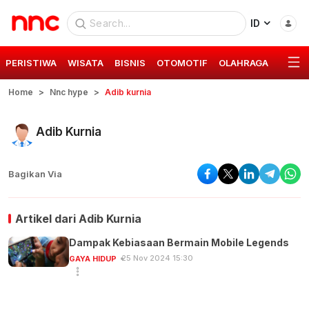
ID
PERISTIWA
WISATA
BISNIS
OTOMOTIF
OLAHRAGA
GAYA 
Home
Nnc hype
Adib kurnia
Adib Kurnia
Bagikan Via
Artikel dari
Adib Kurnia
Dampak Kebiasaan Bermain Mobile Legends
25 Nov 2024 15:30
GAYA HIDUP