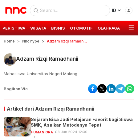
ID
PERISTIWA
WISATA
BISNIS
OTOMOTIF
OLAHRAGA
GAYA 
Home
Nnc hype
Adzam rizqi ramadhanii
Adzam Rizqi Ramadhanii
Mahasiswa Universitas Negeri Malang
Bagikan Via
Artikel dari
Adzam Rizqi Ramadhanii
Sejarah Bisa Jadi Pelajaran Favorit bagi Siswa
SMK, Asalkan Metodenya Tepat
03 Jun 2024 12:30
HUMANIORA