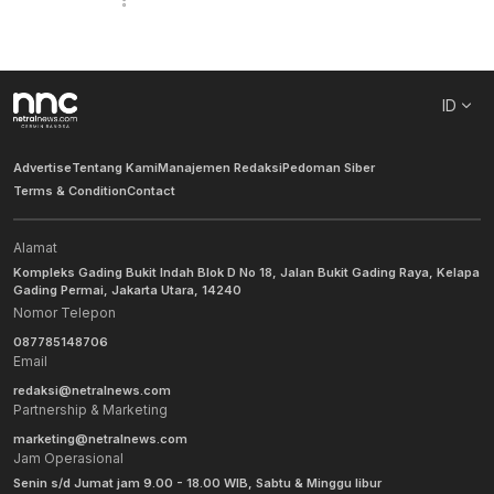
ID
Advertise
Tentang Kami
Manajemen Redaksi
Pedoman Siber
Terms & Condition
Contact
Alamat
Kompleks Gading Bukit Indah Blok D No 18, Jalan Bukit Gading Raya, Kelapa
Gading Permai, Jakarta Utara, 14240
Nomor Telepon
087785148706
Email
redaksi@netralnews.com
Partnership & Marketing
marketing@netralnews.com
Jam Operasional
Senin s/d Jumat jam 9.00 - 18.00 WIB, Sabtu & Minggu libur