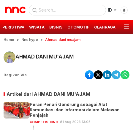
ID
PERISTIWA
WISATA
BISNIS
OTOMOTIF
OLAHRAGA
GAYA 
Home
Nnc hype
Ahmad dani muajam
AHMAD DANI MU'AJAM
Bagikan Via
Artikel dari
AHMAD DANI MU'AJAM
Peran Penari Gandrung sebagai Alat
Komunikasi dan Informasi dalam Melawan
Penjajah
31 Aug 2023 13:05
KOMPETISI NNC