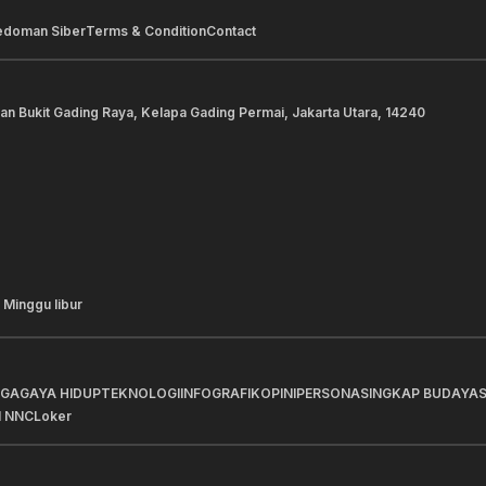
edoman Siber
Terms & Condition
Contact
lan Bukit Gading Raya, Kelapa Gading Permai, Jakarta Utara, 14240
 Minggu libur
AGA
GAYA HIDUP
TEKNOLOGI
INFOGRAFIK
OPINI
PERSONA
SINGKAP BUDAYA
I NNC
Loker