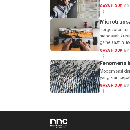
GAYA HIDUP
30
Microtransa
Pergeseran fung
mengasah kreat
game saat ini m
GAYA HIDUP
27
Fenomena I
Modernisasi dan
yang kian cepat
GAYA HIDUP
26