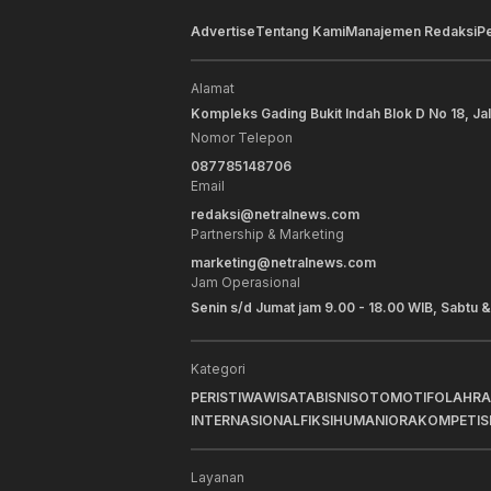
Advertise
Tentang Kami
Manajemen Redaksi
P
Alamat
Kompleks Gading Bukit Indah Blok D No 18, Ja
Nomor Telepon
087785148706
Email
redaksi@netralnews.com
Partnership & Marketing
marketing@netralnews.com
Jam Operasional
Senin s/d Jumat jam 9.00 - 18.00 WIB, Sabtu &
Kategori
PERISTIWA
WISATA
BISNIS
OTOMOTIF
OLAHR
INTERNASIONAL
FIKSI
HUMANIORA
KOMPETIS
Layanan