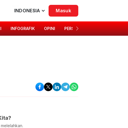
INDONESIA
Masuk
I
INFOGRAFIK
OPINI
PERSONA
SINGKAP BUDAYA
Kita?
u melelahkan.