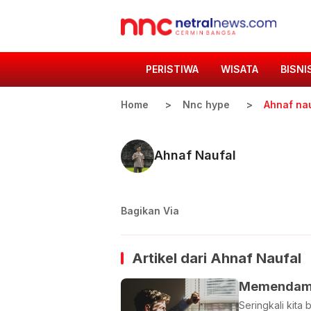
PERISTIWA
WISATA
BISNI
Home
Nnc hype
Ahnaf na
Ahnaf Naufal
Bagikan Via
Artikel dari
Ahnaf Naufal
Memendam Em
Seringkali kita