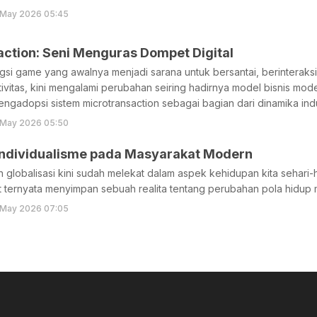
 May 2026 05:45
ction: Seni Menguras Dompet Digital
si game yang awalnya menjadi sarana untuk bersantai, berinteraksi 
ivitas, kini mengalami perubahan seiring hadirnya model bisnis m
engadopsi sistem microtransaction sebagai bagian dari dinamika indust
 May 2026 05:50
ndividualisme pada Masyarakat Modern
 globalisasi kini sudah melekat dalam aspek kehidupan kita sehari-h
 ternyata menyimpan sebuah realita tentang perubahan pola hidup ma
 May 2026 07:05