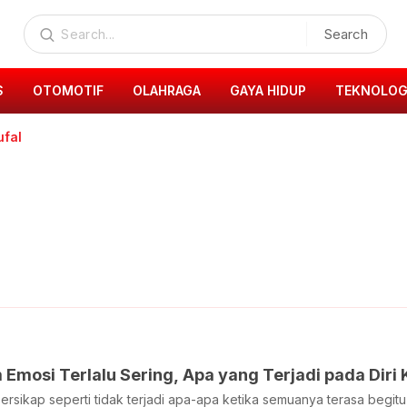
Search
S
OTOMOTIF
OLAHRAGA
GAYA HIDUP
TEKNOLOG
ufal
osi Terlalu Sering, Apa yang Terjadi pada Diri 
 bersikap seperti tidak terjadi apa-apa ketika semuanya terasa begit