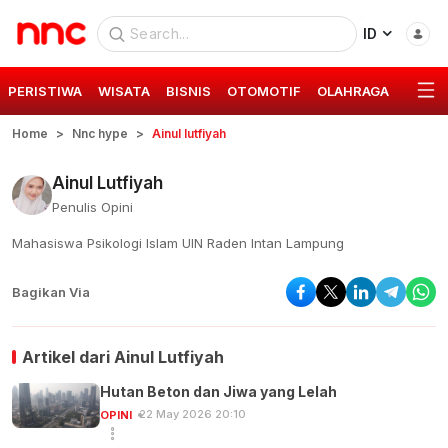
ID
PERISTIWA
WISATA
BISNIS
OTOMOTIF
OLAHRAGA
GAYA 
Home
Nnc hype
Ainul lutfiyah
Ainul Lutfiyah
Penulis Opini
Mahasiswa Psikologi Islam UIN Raden Intan Lampung
Bagikan Via
Artikel dari
Ainul Lutfiyah
Hutan Beton dan Jiwa yang Lelah
22 May 2026 20:10
OPINI