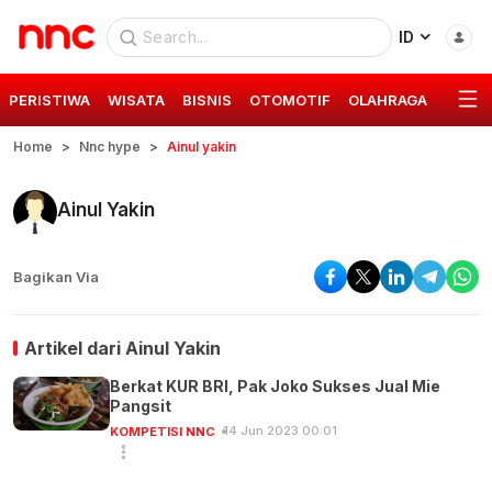
ID
PERISTIWA
WISATA
BISNIS
OTOMOTIF
OLAHRAGA
GAYA 
Home
Nnc hype
Ainul yakin
Ainul Yakin
Bagikan Via
Artikel dari
Ainul Yakin
Berkat KUR BRI, Pak Joko Sukses Jual Mie
Pangsit
14 Jun 2023 00:01
KOMPETISI NNC