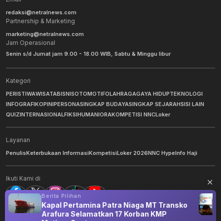
redaksi@netralnews.com
Partnership & Marketing
marketing@netralnews.com
Jam Operasional
Senin s/d Jumat jam 9.00 - 18.00 WIB, Sabtu & Minggu libur
Kategori
PERISTIWA
WISATA
BISNIS
OTOMOTIF
OLAHRAGA
GAYA HIDUP
TEKNOLOGI
INFOGRAFIK
OPINI
PERSONA
SINGKAP BUDAYA
SINGKAP SEJARAH
SISI LAIN
QUIZ
INTERNASIONAL
FIKSI
HUMANIORA
KOMPETISI NNC
Loker
Layanan
Penulis
Keterbukaan Informasi
Kompetisi
Loker 2026
NNC Hype
Info Haji
Ikuti Kami di
Berita Pilihan
Kapal Pertamina Patra Niaga MT Transko
Arafura Selamatkan 17 Korban KMP
©
2026
NNC Netralnews
. All Rights Reserved.