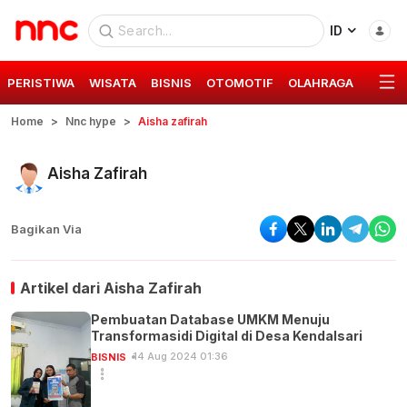
ID
PERISTIWA
WISATA
BISNIS
OTOMOTIF
OLAHRAGA
GAYA 
Home
Nnc hype
Aisha zafirah
Aisha Zafirah
Bagikan Via
Artikel dari
Aisha Zafirah
Pembuatan Database UMKM Menuju
Transformasidi Digital di Desa Kendalsari
14 Aug 2024 01:36
BISNIS