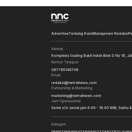
Advertise
Tentang Kami
Manajemen Redaksi
P
Alamat
Kompleks Gading Bukit Indah Blok D No 18, Ja
Nomor Telepon
087785148706
Email
redaksi@netralnews.com
Partnership & Marketing
marketing@netralnews.com
Jam Operasional
Senin s/d Jumat jam 9.00 - 18.00 WIB, Sabtu &
Kategori
PERISTIWA
WISATA
BISNIS
OTOMOTIF
OLAHR