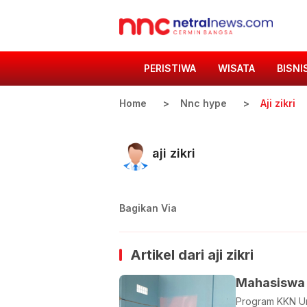
PERISTIWA
WISATA
BISNI
Home
Nnc hype
Aji zikri
aji zikri
Bagikan Via
Artikel dari
aji zikri
Mahasiswa 
Program KKN Un