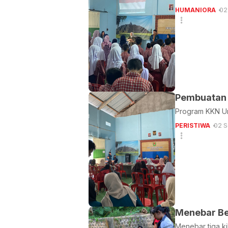
HUMANIORA
02
Pembuatan 
Program KKN Un
PERISTIWA
02 S
Menebar Bei
Menebar tiga ki