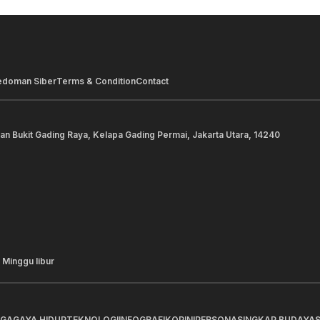
edoman Siber
Terms & Condition
Contact
lan Bukit Gading Raya, Kelapa Gading Permai, Jakarta Utara, 14240
 Minggu libur
AGA
GAYA HIDUP
TEKNOLOGI
INFOGRAFIK
OPINI
PERSONA
SINGKAP BUDAYA