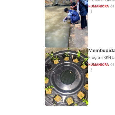
HUMANIORA
01
Membudiday
Program KKN Un
HUMANIORA
01