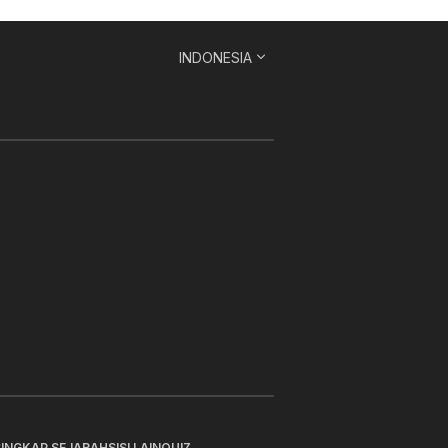
INDONESIA
SINGKAP SEJARAH
SISI LAIN
QUIZ