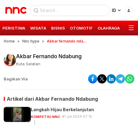
ID
PERISTIWA
WISATA
BISNIS
OTOMOTIF
OLAHRAGA
GAYA 
Home
Nnc hype
Akbar fernando ndabung
Akbar Fernando Ndabung
Kuta Selatan
Bagikan Via
Artikel dari
Akbar Fernando Ndabung
Langkah Hijau Berkelanjutan
11 Jul 2024 07:15
KOMPETISI NNC