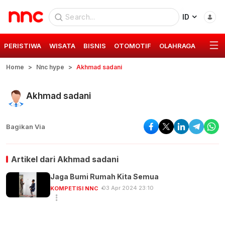
ID
PERISTIWA
WISATA
BISNIS
OTOMOTIF
OLAHRAGA
GAYA 
Home
Nnc hype
Akhmad sadani
Akhmad sadani
Bagikan Via
Artikel dari
Akhmad sadani
Jaga Bumi Rumah Kita Semua
03 Apr 2024 23:10
KOMPETISI NNC