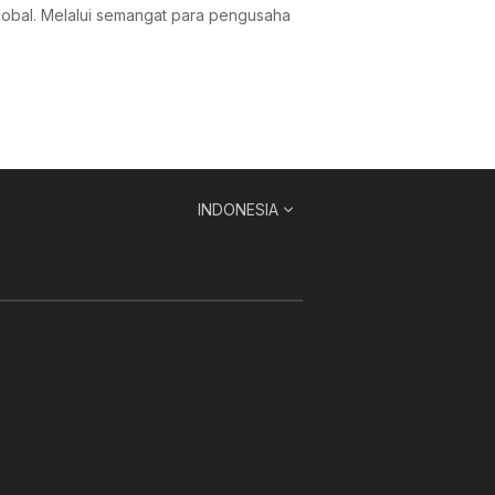
lobal. Melalui semangat para pengusaha
INDONESIA