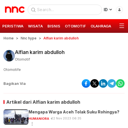
ID
PERISTIWA
WISATA
BISNIS
OTOMOTIF
OLAHRAGA
GAYA 
Home
Nnc hype
Alfian karim abdulloh
Alfian karim abdulloh
Otomotif
Otomotife
Bagikan Via
Artikel dari
Alfian karim abdulloh
Mengapa Warga Aceh Tolak Suku Rohingya?
22 Nov 2023 06:35
HUMANIORA