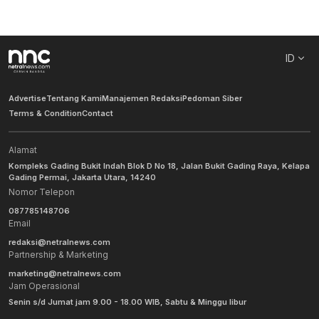
ID
Advertise
Tentang Kami
Manajemen Redaksi
Pedoman Siber
Terms & Condition
Contact
Alamat
Kompleks Gading Bukit Indah Blok D No 18, Jalan Bukit Gading Raya, Kelapa
Gading Permai, Jakarta Utara, 14240
Nomor Telepon
087785148706
Email
redaksi@netralnews.com
Partnership & Marketing
marketing@netralnews.com
Jam Operasional
Senin s/d Jumat jam 9.00 - 18.00 WIB, Sabtu & Minggu libur