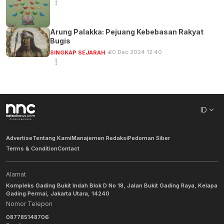
Arung Palakka: Pejuang Kebebasan Rakyat
Bugis
20 Dec 2024 12:40
SINGKAP SEJARAH
ID
Advertise
Tentang Kami
Manajemen Redaksi
Pedoman Siber
Terms & Condition
Contact
Alamat
Kompleks Gading Bukit Indah Blok D No 18, Jalan Bukit Gading Raya, Kelapa
Gading Permai, Jakarta Utara, 14240
Nomor Telepon
087785148706