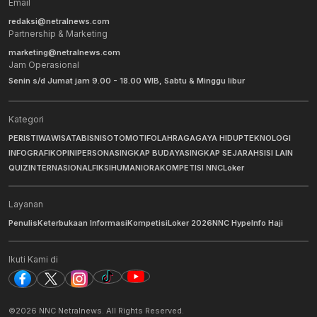
Email
redaksi@netralnews.com
Partnership & Marketing
marketing@netralnews.com
Jam Operasional
Senin s/d Jumat jam 9.00 - 18.00 WIB, Sabtu & Minggu libur
Kategori
PERISTIWA
WISATA
BISNIS
OTOMOTIF
OLAHRAGA
GAYA HIDUP
TEKNOLOGI
INFOGRAFIK
OPINI
PERSONA
SINGKAP BUDAYA
SINGKAP SEJARAH
SISI LAIN
QUIZ
INTERNASIONAL
FIKSI
HUMANIORA
KOMPETISI NNC
Loker
Layanan
Penulis
Keterbukaan Informasi
Kompetisi
Loker 2026
NNC Hype
Info Haji
Ikuti Kami di
©
2026
NNC Netralnews
. All Rights Reserved.