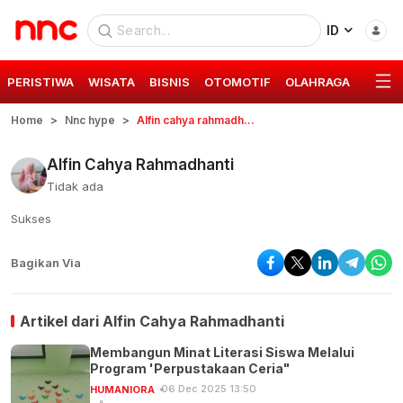
ID
PERISTIWA
WISATA
BISNIS
OTOMOTIF
OLAHRAGA
GAYA 
Home
Nnc hype
Alfin cahya rahmadhanti
Alfin Cahya Rahmadhanti
Tidak ada
Sukses
Bagikan Via
Artikel dari
Alfin Cahya Rahmadhanti
Membangun Minat Literasi Siswa Melalui
Program 'Perpustakaan Ceria"
06 Dec 2025 13:50
HUMANIORA