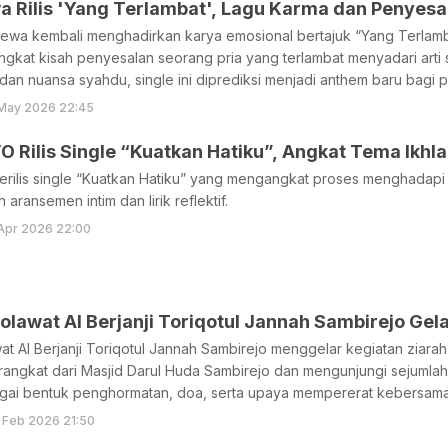
a Rilis 'Yang Terlambat', Lagu Karma dan Penyes
Dewa kembali menghadirkan karya emosional bertajuk “Yang Terlam
ngkat kisah penyesalan seorang pria yang terlambat menyadari arti
a dan nuansa syahdu, single ini diprediksi menjadi anthem baru bagi 
 May 2026 22:45
Rilis Single “Kuatkan Hatiku”, Angkat Tema Ikhla
ilis single “Kuatkan Hatiku” yang mengangkat proses menghadapi l
aransemen intim dan lirik reflektif.
Apr 2026 22:00
lawat Al Berjanji Toriqotul Jannah Sambirejo Gela
t Al Berjanji Toriqotul Jannah Sambirejo menggelar kegiatan ziarah
ngkat dari Masjid Darul Huda Sambirejo dan mengunjungi sejumlah 
ai bentuk penghormatan, doa, serta upaya mempererat kebersamaa
 Feb 2026 21:50