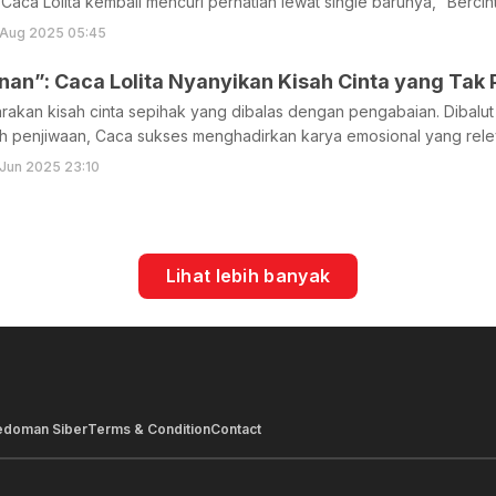
aca Lolita kembali mencuri perhatian lewat single barunya, “Berci
 Aug 2025 05:45
an”: Caca Lolita Nyanyikan Kisah Cinta yang Tak
rakan kisah cinta sepihak yang dibalas dengan pengabaian. Dibalu
h penjiwaan, Caca sukses menghadirkan karya emosional yang rele
Jun 2025 23:10
Lihat lebih banyak
edoman Siber
Terms & Condition
Contact