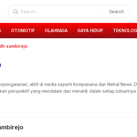
Search
S
OTOMOTIF
OLAHRAGA
GAYA HIDUP
TEKNOLOG
dh sambirejo
berpengalaman, aktif di media seperti Kompasiana dan Netral New
ikan perspektif yang mendalam dan menarik dalam setiap tulisannya.
ambirejo