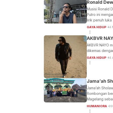
Ronald Dew
Musisi Ronald 
Putro ini menga
lirik penuh luk
GAYA HIDUP
14
AKBVR NAYO 
AKBVR NAYO mer
dikemas dengan 
GAYA HIDUP
14 
Jama’ah Sho
Jama’ah Sholawa
Rombongan bera
Magelang sebag
HUMANIORA
09