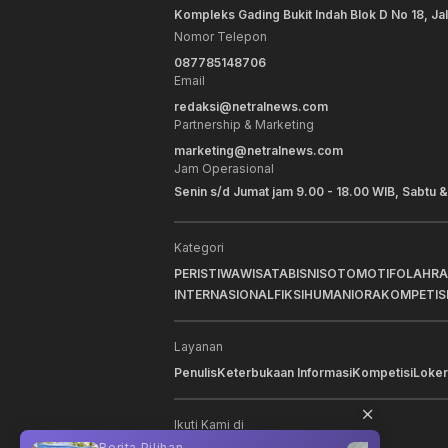
Kompleks Gading Bukit Indah Blok D No 18, Ja
Nomor Telepon
087785148706
Email
redaksi@netralnews.com
Partnership & Marketing
marketing@netralnews.com
Jam Operasional
Senin s/d Jumat jam 9.00 - 18.00 WIB, Sabtu &
Kategori
PERISTIWA
WISATA
BISNIS
OTOMOTIF
OLAHR
INTERNASIONAL
FIKSI
HUMANIORA
KOMPETIS
Layanan
Penulis
Keterbukaan Informasi
Kompetisi
Loker
Ikuti Kami di
Berita Pilihan
Berit