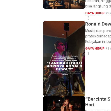
restoran, hingg
bisa langsung d
GAYA HIDUP
19 
Ronald Dewa
Musisi dan pen
protes terhadap
Kebijakan ini be
GAYA HIDUP
13 
“Bercinta 
Hari