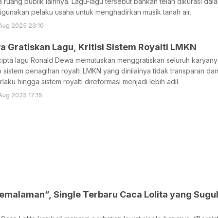
a ruang publik lainnya. Lagu-lagu tersebut bahkan telah dikurasi dal
igunakan pelaku usaha untuk menghadirkan musik tanah air.
Aug 2025 23:10
 Gratiskan Lagu, Kritisi Sistem Royalti LMKN
cipta lagu Ronald Dewa memutuskan menggratiskan seluruh karyany
 sistem penagihan royalti LMKN yang dinilainya tidak transparan dan
rlaku hingga sistem royalti direformasi menjadi lebih adil.
Aug 2025 17:15
Semalaman”, Single Terbaru Caca Lolita yang Su