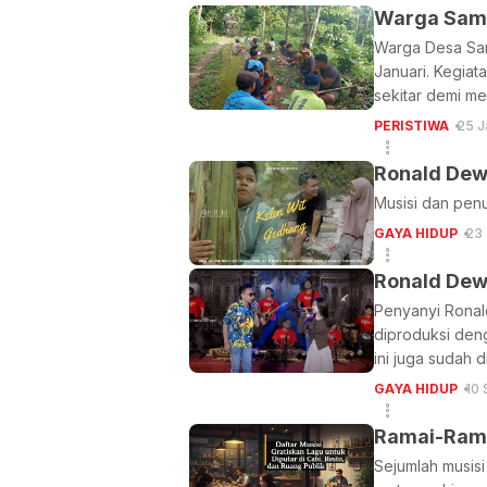
Warga Sambi
Warga Desa Sam
Januari. Kegiat
sekitar demi m
PERISTIWA
25 J
Ronald Dew
Musisi dan penu
GAYA HIDUP
23
Ronald Dewa
Penyanyi Ronald
diproduksi deng
ini juga sudah d
GAYA HIDUP
10
Ramai-Ramai
Sejumlah musisi