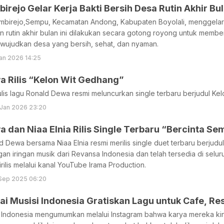
rejo Gelar Kerja Bakti Bersih Desa Rutin Akhir Bu
birejo,Sempu, Kecamatan Andong, Kabupaten Boyolali, menggelar k
an rutin akhir bulan ini dilakukan secara gotong royong untuk member
ewujudkan desa yang bersih, sehat, dan nyaman.
an 2026 14:25
a Rilis “Kelon Wit Gedhang”
lis lagu Ronald Dewa resmi meluncurkan single terbaru berjudul Ke
 Jan 2026 23:20
 dan Niaa Elnia Rilis Single Terbaru “Bercinta S
 Dewa bersama Niaa Elnia resmi merilis single duet terbaru berjudul
an iringan musik dari Revansa Indonesia dan telah tersedia di seluru
irilis melalui kanal YouTube Irama Production.
 Sep 2025 06:20
 Musisi Indonesia Gratiskan Lagu untuk Cafe, Res
 Indonesia mengumumkan melalui Instagram bahwa karya mereka kini 