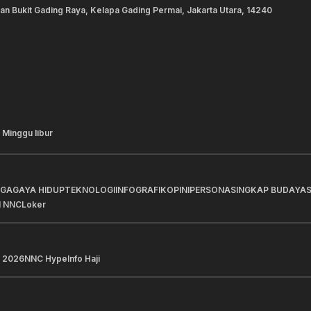
lan Bukit Gading Raya, Kelapa Gading Permai, Jakarta Utara, 14240
 Minggu libur
AGA
GAYA HIDUP
TEKNOLOGI
INFOGRAFIK
OPINI
PERSONA
SINGKAP BUDAYA
I NNC
Loker
 2026
NNC Hype
Info Haji
a Pilihan
Berita Pilihan