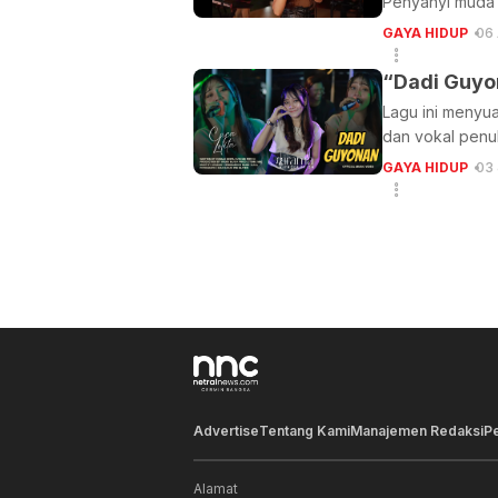
Penyanyi muda C
GAYA HIDUP
06
“Dadi Guyon
Lagu ini menyua
dan vokal penu
GAYA HIDUP
03 
Advertise
Tentang Kami
Manajemen Redaksi
P
Alamat