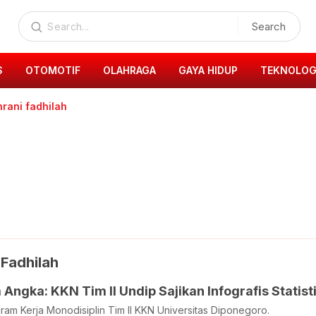
Search
S
OTOMOTIF
OLAHRAGA
GAYA HIDUP
TEKNOLOG
hrani fadhilah
 Fadhilah
Angka: KKN Tim II Undip Sajikan Infografis Statis
am Kerja Monodisiplin Tim II KKN Universitas Diponegoro.