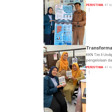
PERISTIWA
17 A
Transforma
KKN Tim II Undi
pengelolaan dat
PERISTIWA
17 A