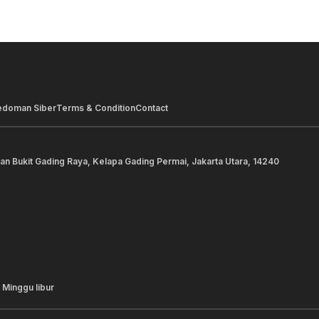
edoman Siber
Terms & Condition
Contact
lan Bukit Gading Raya, Kelapa Gading Permai, Jakarta Utara, 14240
 Minggu libur