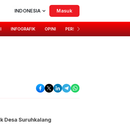
INDONESIA
Masuk
I
INFOGRAFIK
OPINI
PERSONA
SINGKAP BUDAYA
tik Desa Suruhkalang