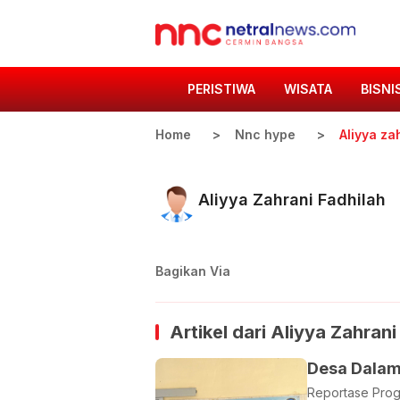
PERISTIWA
WISATA
BISNI
Home
Nnc hype
Aliyya za
Aliyya Zahrani Fadhilah
Bagikan Via
Artikel dari
Aliyya Zahrani
Desa Dalam 
Reportase Progr