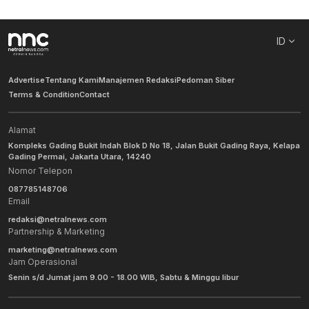
ID
Advertise
Tentang Kami
Manajemen Redaksi
Pedoman Siber
Terms & Condition
Contact
Alamat
Kompleks Gading Bukit Indah Blok D No 18, Jalan Bukit Gading Raya, Kelapa
Gading Permai, Jakarta Utara, 14240
Nomor Telepon
087785148706
Email
redaksi@netralnews.com
Partnership & Marketing
marketing@netralnews.com
Jam Operasional
Senin s/d Jumat jam 9.00 - 18.00 WIB, Sabtu & Minggu libur