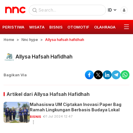
ID
PERISTIWA
WISATA
BISNIS
OTOMOTIF
OLAHRAGA
GAYA 
Home
Nnc hype
Allysa hafsah hafidhah
Allysa Hafsah Hafidhah
Bagikan Via
Artikel dari
Allysa Hafsah Hafidhah
Mahasiswa UM Ciptakan Inovasi Paper Bag
Ramah Lingkungan Berbasis Budaya Lokal
01 Jul 2024 12:47
BISNIS