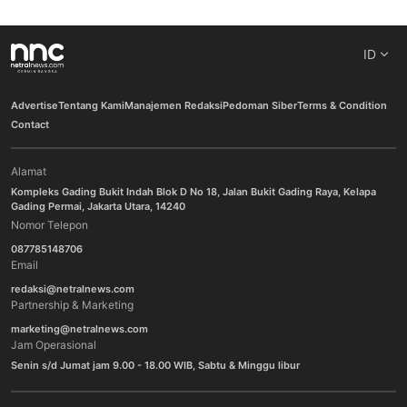
ID
Advertise
Tentang Kami
Manajemen Redaksi
Pedoman Siber
Terms & Condition
Contact
Alamat
Kompleks Gading Bukit Indah Blok D No 18, Jalan Bukit Gading Raya, Kelapa
Gading Permai, Jakarta Utara, 14240
Nomor Telepon
087785148706
Email
redaksi@netralnews.com
Partnership & Marketing
marketing@netralnews.com
Jam Operasional
Senin s/d Jumat jam 9.00 - 18.00 WIB, Sabtu & Minggu libur