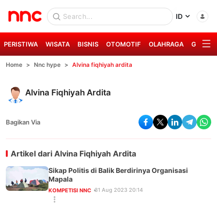
ID
PERISTIWA
WISATA
BISNIS
OTOMOTIF
OLAHRAGA
GAYA H
Home
Nnc hype
Alvina fiqhiyah ardita
Alvina Fiqhiyah Ardita
Bagikan Via
Artikel dari
Alvina Fiqhiyah Ardita
Sikap Politis di Balik Berdirinya Organisasi
Mapala
31 Aug 2023 20:14
KOMPETISI NNC