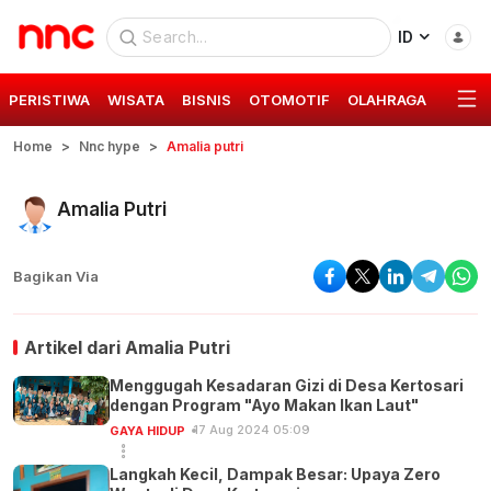
ID
PERISTIWA
WISATA
BISNIS
OTOMOTIF
OLAHRAGA
GAYA 
Home
Nnc hype
Amalia putri
Amalia Putri
Bagikan Via
Artikel dari
Amalia Putri
Menggugah Kesadaran Gizi di Desa Kertosari
dengan Program "Ayo Makan Ikan Laut"
17 Aug 2024 05:09
GAYA HIDUP
Langkah Kecil, Dampak Besar: Upaya Zero