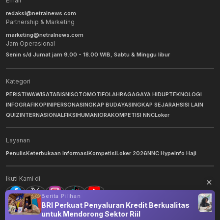
Email
redaksi@netralnews.com
Partnership & Marketing
marketing@netralnews.com
Jam Operasional
Senin s/d Jumat jam 9.00 - 18.00 WIB, Sabtu & Minggu libur
Kategori
PERISTIWA
WISATA
BISNIS
OTOMOTIF
OLAHRAGA
GAYA HIDUP
TEKNOLOGI
INFOGRAFIK
OPINI
PERSONA
SINGKAP BUDAYA
SINGKAP SEJARAH
SISI LAIN
QUIZ
INTERNASIONAL
FIKSI
HUMANIORA
KOMPETISI NNC
Loker
Layanan
Penulis
Keterbukaan Informasi
Kompetisi
Loker 2026
NNC Hype
Info Haji
Ikuti Kami di
Berita Pilihan
BRI Perkuat Penyaluran Kredit Berkualitas
untuk Mendorong Sektor Riil
©
2026
NNC Netralnews
. All Rights Reserved.