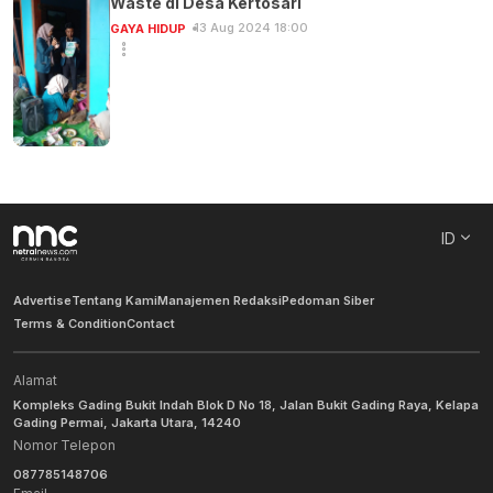
Waste di Desa Kertosari
13 Aug 2024 18:00
GAYA HIDUP
ID
Advertise
Tentang Kami
Manajemen Redaksi
Pedoman Siber
Terms & Condition
Contact
Alamat
Kompleks Gading Bukit Indah Blok D No 18, Jalan Bukit Gading Raya, Kelapa
Gading Permai, Jakarta Utara, 14240
Nomor Telepon
087785148706