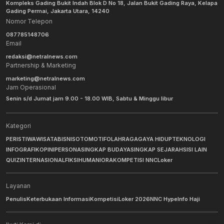
Kompleks Gading Bukit Indah Blok D No 18, Jalan Bukit Gading Raya, Kelapa
Gading Permai, Jakarta Utara, 14240
Nomor Telepon
087785148706
Email
redaksi@netralnews.com
Partnership & Marketing
marketing@netralnews.com
Jam Operasional
Senin s/d Jumat jam 9.00 - 18.00 WIB, Sabtu & Minggu libur
Kategori
PERISTIWA
WISATA
BISNIS
OTOMOTIF
OLAHRAGA
GAYA HIDUP
TEKNOLOGI
INFOGRAFIK
OPINI
PERSONA
SINGKAP BUDAYA
SINGKAP SEJARAH
SISI LAIN
QUIZ
INTERNASIONAL
FIKSI
HUMANIORA
KOMPETISI NNC
Loker
Layanan
Penulis
Keterbukaan Informasi
Kompetisi
Loker 2026
NNC Hype
Info Haji