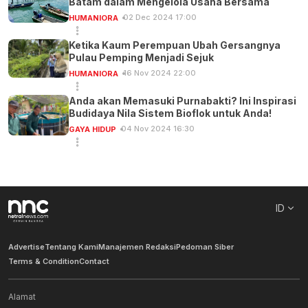
Batam dalam Mengelola Usaha Bersama
02 Dec 2024 17:00
HUMANIORA
Ketika Kaum Perempuan Ubah Gersangnya
Pulau Pemping Menjadi Sejuk
16 Nov 2024 22:00
HUMANIORA
Anda akan Memasuki Purnabakti? Ini Inspirasi
Budidaya Nila Sistem Bioflok untuk Anda!
04 Nov 2024 16:30
GAYA HIDUP
ID
Advertise
Tentang Kami
Manajemen Redaksi
Pedoman Siber
Terms & Condition
Contact
Alamat