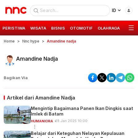
ID
PERISTIWA
WISATA
BISNIS
OTOMOTIF
OLAHRAGA
GAYA 
Home
Nnc hype
Amandine nadja
Amandine Nadja
Bagikan Via
Artikel dari
Amandine Nadja
Mengintip Bagaimana Panen Ikan Dingkis saat
Imlek di Batam
28 Jan 2025 10:00
HUMANIORA
Belajar dari Keteguhan Nelayan Kepulauan