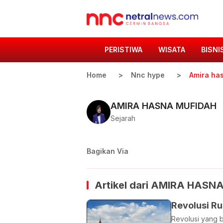
PERISTIWA
WISATA
BISNI
Home
Nnc hype
Amira ha
AMIRA HASNA MUFIDAH
Sejarah
Bagikan Via
Artikel dari
AMIRA HASNA
Revolusi R
Revolusi yang b