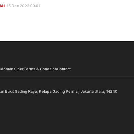
AH
15 Dec 2023 00:01
edoman Siber
Terms & Condition
Contact
lan Bukit Gading Raya, Kelapa Gading Permai, Jakarta Utara, 14240