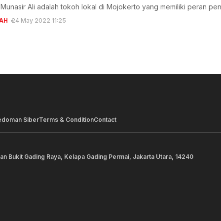
unasir Ali adalah tokoh lokal di Mojokerto yang memiliki peran p
AH
24 May 2022 11:25
edoman Siber
Terms & Condition
Contact
lan Bukit Gading Raya, Kelapa Gading Permai, Jakarta Utara, 14240