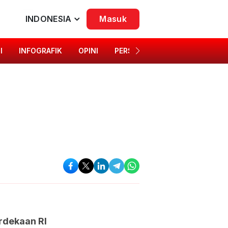
INDONESIA
Masuk
I
INFOGRAFIK
OPINI
PERSONA
SINGKAP BUDAYA
rdekaan RI