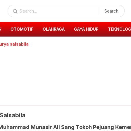
Search
S
OTOMOTIF
OLAHRAGA
GAYA HIDUP
TEKNOLOG
rya salsabila
Salsabila
 Muhammad Munasir Ali Sang Tokoh Pejuang Keme