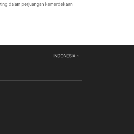
enting dalam perjuangan kemerdekaan.
INDONESIA