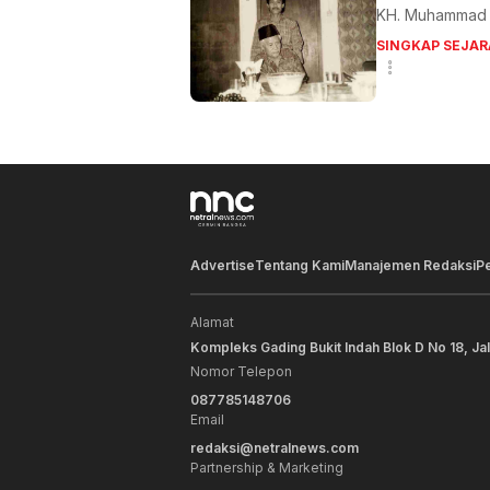
KH. Muhammad M
SINGKAP SEJAR
Advertise
Tentang Kami
Manajemen Redaksi
P
Alamat
Kompleks Gading Bukit Indah Blok D No 18, Ja
Nomor Telepon
087785148706
Email
redaksi@netralnews.com
Partnership & Marketing