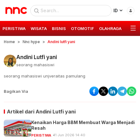
ID
PERISTIWA
WISATA
BISNIS
OTOMOTIF
OLAHRAGA
GAYA 
Home
Nnc hype
Andini lutfi yani
Andini Lutfi yani
seorang mahasiswi
seorang mahasiswi unjveraitas pamulang
Bagikan Via
Artikel dari
Andini Lutfi yani
Kenaikan Harga BBM Membuat Warga Menjadi
Resah
11 Jun 2026 14:40
PERISTIWA