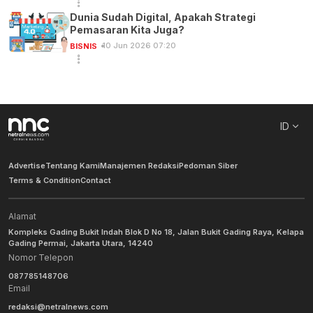
Dunia Sudah Digital, Apakah Strategi
Pemasaran Kita Juga?
10 Jun 2026 07:20
BISNIS
ID
Advertise
Tentang Kami
Manajemen Redaksi
Pedoman Siber
Terms & Condition
Contact
Alamat
Kompleks Gading Bukit Indah Blok D No 18, Jalan Bukit Gading Raya, Kelapa
Gading Permai, Jakarta Utara, 14240
Nomor Telepon
087785148706
Email
redaksi@netralnews.com