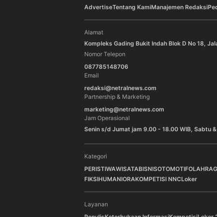
Advertise
Tentang Kami
Manajemen Redaksi
Pe
Alamat
Kompleks Gading Bukit Indah Blok D No 18, Jal
Nomor Telepon
087785148706
Email
redaksi@netralnews.com
Partnership & Marketing
marketing@netralnews.com
Jam Operasional
Senin s/d Jumat jam 9.00 - 18.00 WIB, Sabtu &
Kategori
PERISTIWA
WISATA
BISNIS
OTOMOTIF
OLAHRA
FIKSI
HUMANIORA
KOMPETISI NNC
Loker
Layanan
Penulis
Keterbukaan Informasi
Kompetisi
Loker 