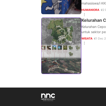
mahasiswa/i KK
HUMANIORA
22 
Kelurahan 
Kelurahan Cepo
untuk sektor pe
WISATA
21 Dec 