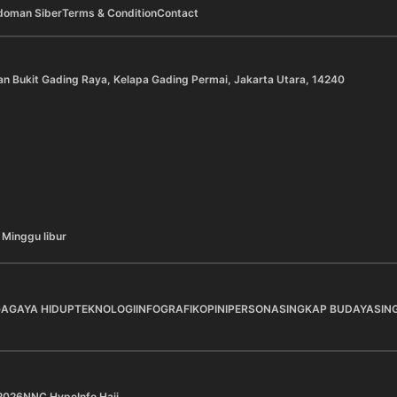
doman Siber
Terms & Condition
Contact
an Bukit Gading Raya, Kelapa Gading Permai, Jakarta Utara, 14240
 Minggu libur
GA
GAYA HIDUP
TEKNOLOGI
INFOGRAFIK
OPINI
PERSONA
SINGKAP BUDAYA
SIN
2026
NNC Hype
Info Haji