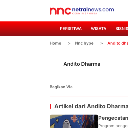
PERISTIWA
WISATA
BISNI
Home
Nnc hype
Andito dh
Andito Dharma
Bagikan Via
Artikel dari
Andito Dharm
Pengecatan 
Program pengeca