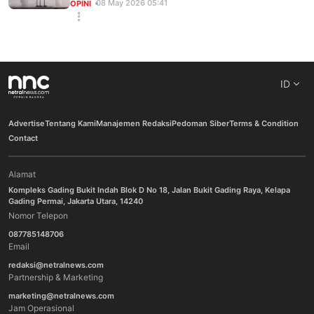
08 May 2026 05:41
OPINI
ID
Advertise
Tentang Kami
Manajemen Redaksi
Pedoman Siber
Terms & Condition
Contact
Alamat
Kompleks Gading Bukit Indah Blok D No 18, Jalan Bukit Gading Raya, Kelapa
Gading Permai, Jakarta Utara, 14240
Nomor Telepon
087785148706
Email
redaksi@netralnews.com
Partnership & Marketing
marketing@netralnews.com
Jam Operasional