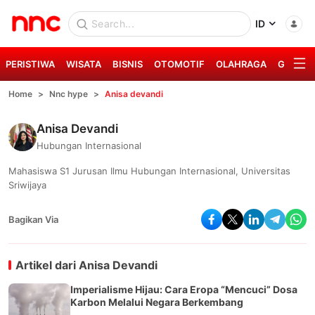
ID
PERISTIWA
WISATA
BISNIS
OTOMOTIF
OLAHRAGA
GAYA H
Home
Nnc hype
Anisa devandi
Anisa Devandi
Hubungan Internasional
Mahasiswa S1 Jurusan Ilmu Hubungan Internasional, Universitas
Sriwijaya
Bagikan Via
Artikel dari
Anisa Devandi
Imperialisme Hijau: Cara Eropa “Mencuci” Dosa
Karbon Melalui Negara Berkembang