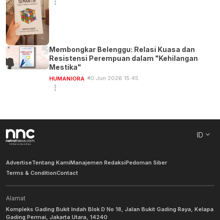
Membongkar Belenggu: Relasi Kuasa dan
Resistensi Perempuan dalam "Kehilangan
Mestika"
10 Jun 2026 15:45
HUMANIORA
ID
Advertise
Tentang Kami
Manajemen Redaksi
Pedoman Siber
Terms & Condition
Contact
Alamat
Kompleks Gading Bukit Indah Blok D No 18, Jalan Bukit Gading Raya, Kelapa
Gading Permai, Jakarta Utara, 14240