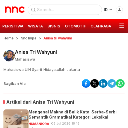
ID
PERISTIWA
WISATA
BISNIS
OTOMOTIF
OLAHRAGA
GAYA 
Home
Nnc hype
Anisa tri wahyuni
Anisa Tri Wahyuni
Mahasiswa
Mahasiswa UIN Syarif Hidayatullah Jakarta
Bagikan Via
Artikel dari
Anisa Tri Wahyuni
Mengenal Makna di Balik Kata: Serba-Serbi
Semantik Gramatikal Kategori Leksikal
05 Jul 2026 19:15
HUMANIORA