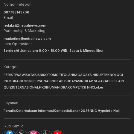
Nomor Telepon
087785148706
Email
redaksi@netralnews.com
Partnership & Marketing
marketing@netralnews.com
Jam Operasional
Senin s/d Jumat jam 9.00 - 18.00 WIB, Sabtu & Minggu libur
Kategori
PERISTIWA
WISATA
BISNIS
OTOMOTIF
OLAHRAGA
GAYA HIDUP
TEKNOLOGI
INFOGRAFIK
OPINI
PERSONA
SINGKAP BUDAYA
SINGKAP SEJARAH
SISI LAIN
QUIZ
INTERNASIONAL
FIKSI
HUMANIORA
KOMPETISI NNC
Loker
Layanan
Penulis
Keterbukaan Informasi
Kompetisi
Loker 2026
NNC Hype
Info Haji
Ikuti Kami di