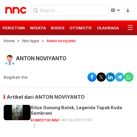
ID
PERISTIWA
WISATA
BISNIS
OTOMOTIF
OLAHRAGA
GAYA 
Home
Nnc hype
Anton noviyanto
ANTON NOVIYANTO
Bagikan Via
Artikel dari
ANTON NOVIYANTO
Situs Gunung Batok, Legenda Tapak Kuda
Sembrani
10 Feb 2023 11:55
KOMPETISI NNC