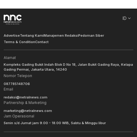
ID
Advertise
Tentang Kami
Manajemen Redaksi
Pedoman Siber
Terms & Condition
Contact
Alamat
Kompleks Gading Bukit Indah Blok D No 18, Jalan Bukit Gading Raya, Kelapa
Gading Permai, Jakarta Utara, 14240
Nomor Telepon
087785148706
Email
redaksi@netralnews.com
Partnership & Marketing
marketing@netralnews.com
Jam Operasional
Senin s/d Jumat jam 9.00 - 18.00 WIB, Sabtu & Minggu libur