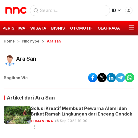
ID
PERISTIWA
WISATA
BISNIS
OTOMOTIF
OLAHRAGA
GAYA 
Home
Nnc hype
Ara san
Ara San
Bagikan Via
Artikel dari
Ara San
Solusi Kreatif Membuat Pewarna Alami dan
Briket Ramah Lingkungan dari Enceng Gondok
18 Sep 2024 19:00
HUMANIORA