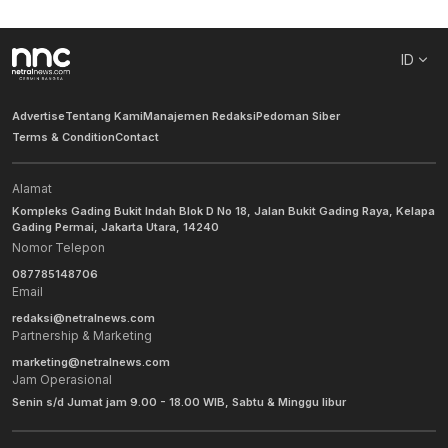
ID
Advertise
Tentang Kami
Manajemen Redaksi
Pedoman Siber
Terms & Condition
Contact
Alamat
Kompleks Gading Bukit Indah Blok D No 18, Jalan Bukit Gading Raya, Kelapa
Gading Permai, Jakarta Utara, 14240
Nomor Telepon
087785148706
Email
redaksi@netralnews.com
Partnership & Marketing
marketing@netralnews.com
Jam Operasional
Senin s/d Jumat jam 9.00 - 18.00 WIB, Sabtu & Minggu libur