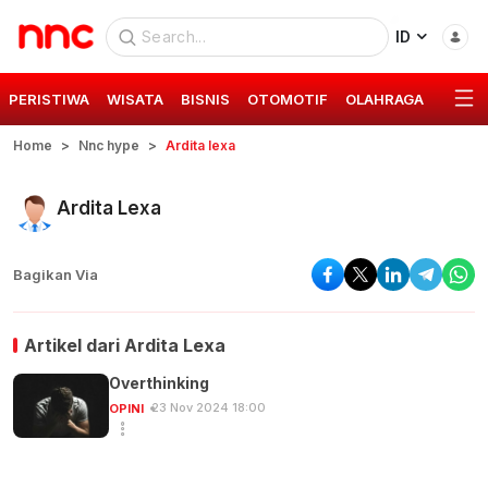
ID
PERISTIWA
WISATA
BISNIS
OTOMOTIF
OLAHRAGA
GAYA 
Home
Nnc hype
Ardita lexa
Ardita Lexa
Bagikan Via
Artikel dari
Ardita Lexa
Overthinking
23 Nov 2024 18:00
OPINI