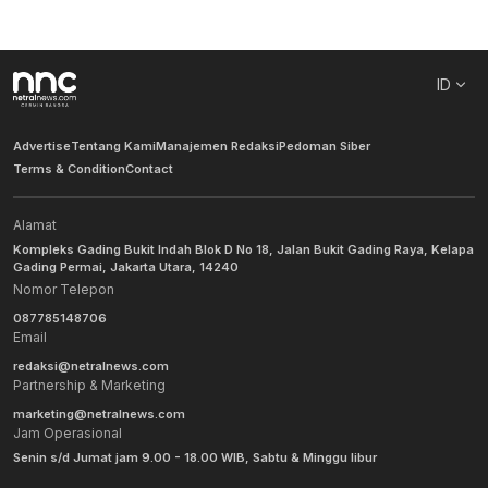
ID
Advertise
Tentang Kami
Manajemen Redaksi
Pedoman Siber
Terms & Condition
Contact
Alamat
Kompleks Gading Bukit Indah Blok D No 18, Jalan Bukit Gading Raya, Kelapa
Gading Permai, Jakarta Utara, 14240
Nomor Telepon
087785148706
Email
redaksi@netralnews.com
Partnership & Marketing
marketing@netralnews.com
Jam Operasional
Senin s/d Jumat jam 9.00 - 18.00 WIB, Sabtu & Minggu libur