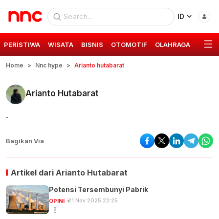
ID
PERISTIWA
WISATA
BISNIS
OTOMOTIF
OLAHRAGA
GAYA 
Home
Nnc hype
Arianto hutabarat
Arianto Hutabarat
-
Bagikan Via
Artikel dari
Arianto Hutabarat
Potensi Tersembunyi Pabrik
21 Nov 2025 22:25
OPINI