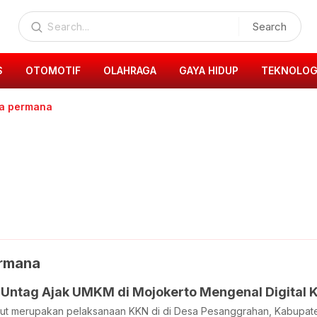
Search
S
OTOMOTIF
OLAHRAGA
GAYA HIDUP
TEKNOLOG
ya permana
ermana
Untag Ajak UMKM di Mojokerto Mengenal Digital 
but merupakan pelaksanaan KKN di di Desa Pesanggrahan, Kabupat