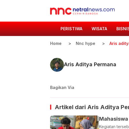
PERISTIWA
WISATA
BISNI
Home
Nnc hype
Aris adit
Aris Aditya Permana
Bagikan Via
Artikel dari
Aris Aditya P
Mahasiswa 
Kegiatan terse