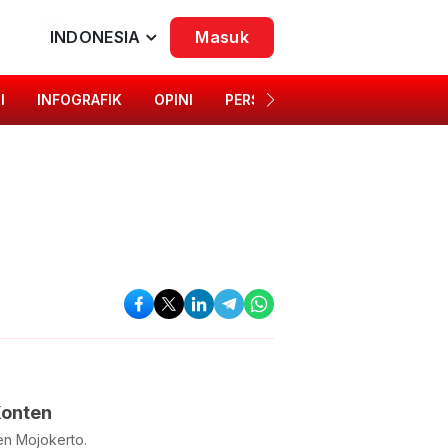
INDONESIA
Masuk
I
INFOGRAFIK
OPINI
PERSONA
SINGKAP BUDAYA
Konten
en Mojokerto.