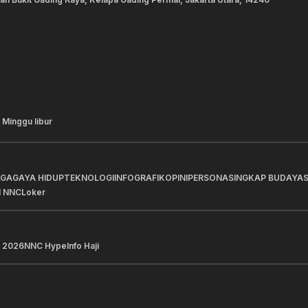
 Minggu libur
AGA
GAYA HIDUP
TEKNOLOGI
INFOGRAFIK
OPINI
PERSONA
SINGKAP BUDAYA
I NNC
Loker
 2026
NNC Hype
Info Haji
a Pilihan
Berita Pilihan