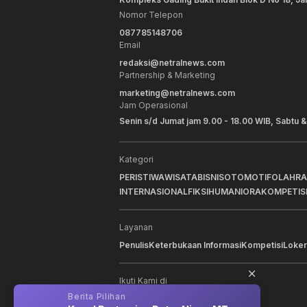
Nomor Telepon
087785148706
Email
redaksi@netralnews.com
Partnership & Marketing
marketing@netralnews.com
Jam Operasional
Senin s/d Jumat jam 9.00 - 18.00 WIB, Sabtu &
Kategori
PERISTIWA
WISATA
BISNIS
OTOMOTIF
OLAHR
INTERNASIONAL
FIKSI
HUMANIORA
KOMPETIS
Layanan
Penulis
Keterbukaan Informasi
Kompetisi
Loker
Ikuti Kami di
Berita Pilihan
Berit