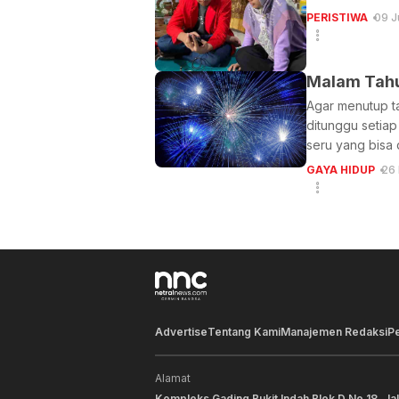
PERISTIWA
09 J
Malam Tahun
Agar menutup ta
ditunggu setiap
seru yang bisa 
GAYA HIDUP
26
Advertise
Tentang Kami
Manajemen Redaksi
P
Alamat
Kompleks Gading Bukit Indah Blok D No 18, Ja