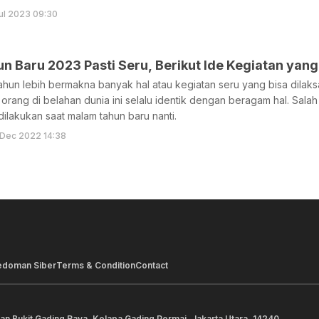
ul 2023 09:30
 Baru 2023 Pasti Seru, Berikut Ide Kegiatan yang 
hun lebih bermakna banyak hal atau kegiatan seru yang bisa dilak
 orang di belahan dunia ini selalu identik dengan beragam hal. Sala
dilakukan saat malam tahun baru nanti.
 Dec 2022 14:38
edoman Siber
Terms & Condition
Contact
lan Bukit Gading Raya, Kelapa Gading Permai, Jakarta Utara, 14240