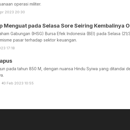
anaan operasi militer.
pr 2023 20:30
up Menguat pada Selasa Sore Seiring Kembalinya 
ham Gabungan (IHSG) Bursa Efek Indonesia (BEI) pada Selasa (21/3
imisme pasar terhadap sektor keuangan.
023 17:18
gapus
ngun pada tahun 850 M, dengan nuansa Hindu Syiwa yang ditandai 
a.
10 Feb 2023 10:55