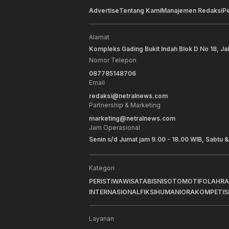
Advertise
Tentang Kami
Manajemen Redaksi
P
Alamat
Kompleks Gading Bukit Indah Blok D No 18, Ja
Nomor Telepon
087785148706
Email
redaksi@netralnews.com
Partnership & Marketing
marketing@netralnews.com
Jam Operasional
Senin s/d Jumat jam 9.00 - 18.00 WIB, Sabtu &
Kategori
PERISTIWA
WISATA
BISNIS
OTOMOTIF
OLAHR
INTERNASIONAL
FIKSI
HUMANIORA
KOMPETIS
Layanan