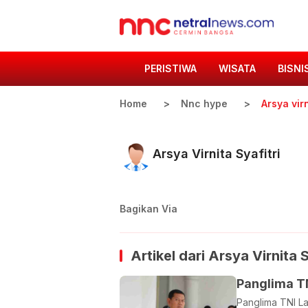
PERISTIWA
WISATA
BISNI
Home
Nnc hype
Arsya virn
Arsya Virnita Syafitri
Bagikan Via
Artikel dari
Arsya Virnita S
Panglima TN
Panglima TNI L