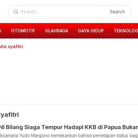
Search
S
OTOMOTIF
OLAHRAGA
GAYA HIDUP
TEKNOLOG
ita syafitri
yafitri
I Bilang Siaga Tempur Hadapi KKB di Papua Bukan 
aksamana Yudo Margono menekankan bahwa penetapan status siaga t