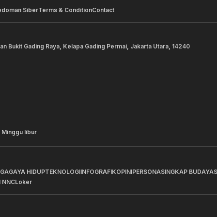
edoman Siber
Terms & Condition
Contact
lan Bukit Gading Raya, Kelapa Gading Permai, Jakarta Utara, 14240
 Minggu libur
AGA
GAYA HIDUP
TEKNOLOGI
INFOGRAFIK
OPINI
PERSONA
SINGKAP BUDAYA
I NNC
Loker