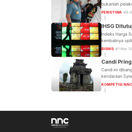
bukanlah pelaks
PERISTIWA
26 A
IHSG Ditut
Indeks Harga Sa
kembalinya opt
BISNIS
21 Mar 2
Candi Prin
Candi ini diba
kendaraan Syiw
KOMPETISI NNC