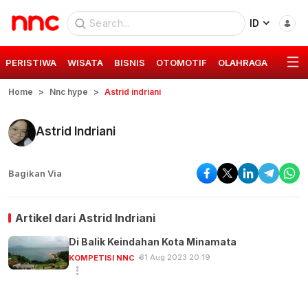
ID
PERISTIWA
WISATA
BISNIS
OTOMOTIF
OLAHRAGA
GAYA 
Home
Nnc hype
Astrid indriani
Astrid Indriani
Bagikan Via
Artikel dari
Astrid Indriani
Di Balik Keindahan Kota Minamata
31 Aug 2023 20:19
KOMPETISI NNC